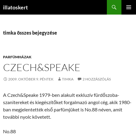
Keresés
illatoskert
KILÉPÉS
ELSŐDL
A
MENÜ
TARTALOMBA
timka összes bejegyzése
PARFÜMHÁZAK
CZECH&SPEAKE
2009. OKTÓBER 9. PÉNTEK
TIMKA
2 HOZZÁSZÓLÁS
A Czech&Speake 1979-ben alakult exkluzív fürdőszoba-
szanitereket és kiegészítőket forgalmazó angol cég, akik 1980-
ban megjelentették első parfümjüket is No.88 néven, amit
további nyolc követett.
No.88