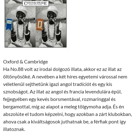
Oxford & Cambridge
Ha No.88 volt az irodai dolgozó illata, akkor ez az illat az
öltönyösöké. A nevében a két híres egyetemi várossal nem
véletlenül sejthetünk igazi angol tradíciót és egy kis
sznobságot. Az illat az angol és francia levendulára épül,
fejjegyében egy kevés borsmentával, rozmaringgal és
bergamottal, míg az alapot a meleg tölgymoha adja. És én
abszolúte el tudom képzelni, hogy azokban a zárt klubokban,
ahova csak a kiváltságosok juthatnak be, a férfiak pont így
illatoznak.