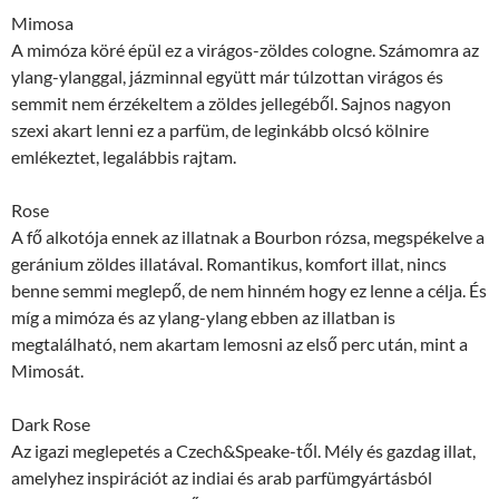
Mimosa
A mimóza köré épül ez a virágos-zöldes cologne. Számomra az
ylang-ylanggal, jázminnal együtt már túlzottan virágos és
semmit nem érzékeltem a zöldes jellegéből. Sajnos nagyon
szexi akart lenni ez a parfüm, de leginkább olcsó kölnire
emlékeztet, legalábbis rajtam.
Rose
A fő alkotója ennek az illatnak a Bourbon rózsa, megspékelve a
geránium zöldes illatával. Romantikus, komfort illat, nincs
benne semmi meglepő, de nem hinném hogy ez lenne a célja. És
míg a mimóza és az ylang-ylang ebben az illatban is
megtalálható, nem akartam lemosni az első perc után, mint a
Mimosát.
Dark Rose
Az igazi meglepetés a Czech&Speake-től. Mély és gazdag illat,
amelyhez inspirációt az indiai és arab parfümgyártásból