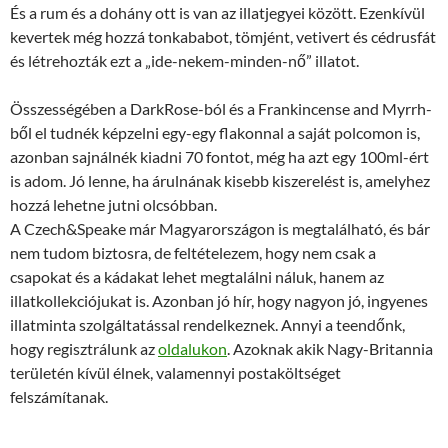
És a rum és a dohány ott is van az illatjegyei között. Ezenkívül
kevertek még hozzá tonkababot, tömjént, vetivert és cédrusfát
és létrehozták ezt a „ide-nekem-minden-nő” illatot.
Összességében a DarkRose-ból és a Frankincense and Myrrh-
ből el tudnék képzelni egy-egy flakonnal a saját polcomon is,
azonban sajnálnék kiadni 70 fontot, még ha azt egy 100ml-ért
is adom. Jó lenne, ha árulnának kisebb kiszerelést is, amelyhez
hozzá lehetne jutni olcsóbban.
A Czech&Speake már Magyarországon is megtalálható, és bár
nem tudom biztosra, de feltételezem, hogy nem csak a
csapokat és a kádakat lehet megtalálni náluk, hanem az
illatkollekciójukat is. Azonban jó hír, hogy nagyon jó, ingyenes
illatminta szolgáltatással rendelkeznek. Annyi a teendőnk,
hogy regisztrálunk az
oldalukon
. Azoknak akik Nagy-Britannia
területén kívül élnek, valamennyi postaköltséget
felszámítanak.