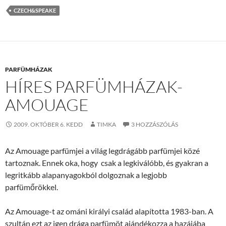
CZECH&SPEAKE
PARFÜMHÁZAK
HÍRES PARFÜMHÁZAK-
AMOUAGE
2009. OKTÓBER 6. KEDD
TIMKA
3 HOZZÁSZÓLÁS
Az Amouage parfümjei a világ legdrágább parfümjei közé
tartoznak. Ennek oka, hogy csak a legkiválóbb, és gyakran a
legritkább alapanyagokból dolgoznak a legjobb
parfümőrökkel.
Az Amouage-t az ománi királyi család alapította 1983-ban. A
szultán ezt az igen drága parfümöt ajándékozza a hazájába