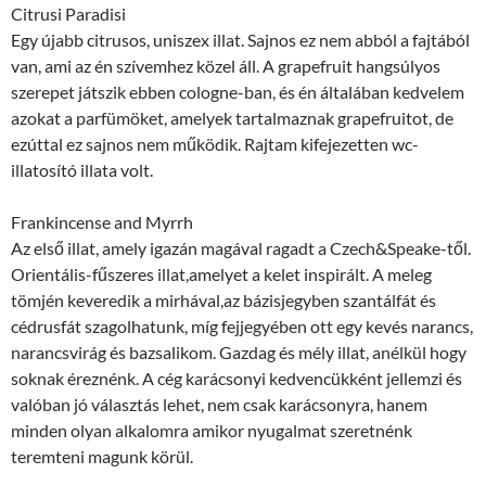
Citrusi Paradisi
Egy újabb citrusos, uniszex illat. Sajnos ez nem abból a fajtából
van, ami az én szívemhez közel áll. A grapefruit hangsúlyos
szerepet játszik ebben cologne-ban, és én általában kedvelem
azokat a parfümöket, amelyek tartalmaznak grapefruitot, de
ezúttal ez sajnos nem működik. Rajtam kifejezetten wc-
illatosító illata volt.
Frankincense and Myrrh
Az első illat, amely igazán magával ragadt a Czech&Speake-től.
Orientális-fűszeres illat,amelyet a kelet inspirált. A meleg
tömjén keveredik a mirhával,az bázisjegyben szantálfát és
cédrusfát szagolhatunk, míg fejjegyében ott egy kevés narancs,
narancsvirág és bazsalikom. Gazdag és mély illat, anélkül hogy
soknak éreznénk. A cég karácsonyi kedvencükként jellemzi és
valóban jó választás lehet, nem csak karácsonyra, hanem
minden olyan alkalomra amikor nyugalmat szeretnénk
teremteni magunk körül.