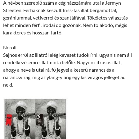
A névben szereplő szám a cég házszámára utal a Jermyn
Streeten. Férfiaknak készült friss-fás illat bergamottal,
gerániummal, vetiverrel és szantálfával. Tökéletes választás
lehet minden férfi, irodai dolgozónak. Nem tolakodó, mégis
karakteres és hosszan tartó.
Neroli
Sajnos erről az illatról elég keveset tudok írni, ugyanis nem áll
rendelkezésemre illatminta belőle. Nagyon citrusos illat ,
ahogy a neve is utal rá, fő jegyei a keserű narancs és a
narancsvirág, míg az ylang-ylang egy kis virágos jelleget ad
neki.