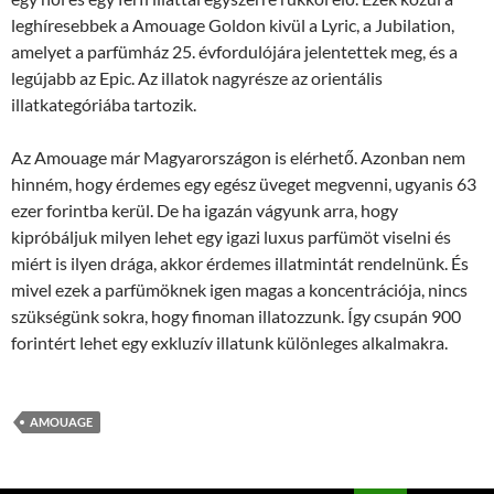
leghíresebbek a Amouage Goldon kivül a Lyric, a Jubilation,
amelyet a parfümház 25. évfordulójára jelentettek meg, és a
legújabb az Epic. Az illatok nagyrésze az orientális
illatkategóriába tartozik.
Az Amouage már Magyarországon is elérhető. Azonban nem
hinném, hogy érdemes egy egész üveget megvenni, ugyanis 63
ezer forintba kerül. De ha igazán vágyunk arra, hogy
kipróbáljuk milyen lehet egy igazi luxus parfümöt viselni és
miért is ilyen drága, akkor érdemes illatmintát rendelnünk. És
mivel ezek a parfümöknek igen magas a koncentrációja, nincs
szükségünk sokra, hogy finoman illatozzunk. Így csupán 900
forintért lehet egy exkluzív illatunk különleges alkalmakra.
AMOUAGE