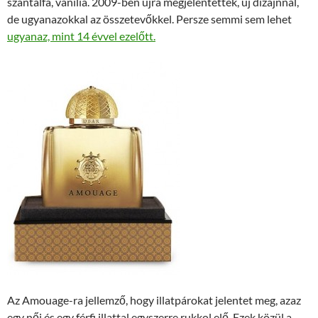
szantálfa, vanília. 2009-ben újra megjelentették, új dizájnnal,
de ugyanazokkal az összetevőkkel. Persze semmi sem lehet
ugyanaz, mint 14 évvel ezelőtt.
Az Amouage-ra jellemző, hogy illatpárokat jelentet meg, azaz
egy női és egy férfi illattal egyszerre rukkol elő. Ezek közül a