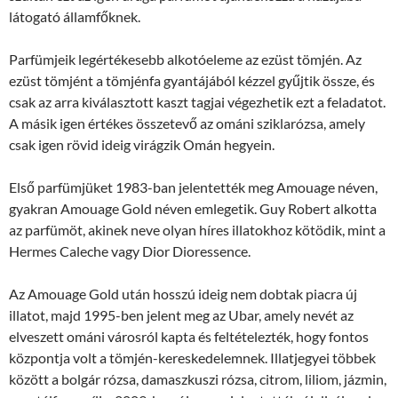
látogató államfőknek.
Parfümjeik legértékesebb alkotóeleme az ezüst tömjén. Az
ezüst tömjént a tömjénfa gyantájából kézzel gyűjtik össze, és
csak az arra kiválasztott kaszt tagjai végezhetik ezt a feladatot.
A másik igen értékes összetevő az ománi sziklarózsa, amely
csak igen rövid ideig virágzik Omán hegyein.
Első parfümjüket 1983-ban jelentették meg Amouage néven,
gyakran Amouage Gold néven emlegetik. Guy Robert alkotta
az parfümöt, akinek neve olyan híres illatokhoz kötödik, mint a
Hermes Caleche vagy Dior Dioressence.
Az Amouage Gold után hosszú ideig nem dobtak piacra új
illatot, majd 1995-ben jelent meg az Ubar, amely nevét az
elveszett ománi városról kapta és feltételezték, hogy fontos
központja volt a tömjén-kereskedelemnek. Illatjegyei többek
között a bolgár rózsa, damaszkuszi rózsa, citrom, liliom, jázmin,