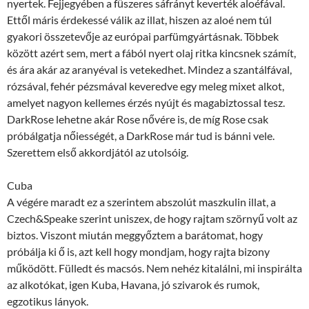
nyertek. Fejjegyében a fűszeres sáfrányt keverték aloéfával.
Ettől máris érdekessé válik az illat, hiszen az aloé nem túl
gyakori összetevője az európai parfümgyártásnak. Többek
között azért sem, mert a fából nyert olaj ritka kincsnek számít,
és ára akár az aranyéval is vetekedhet. Mindez a szantálfával,
rózsával, fehér pézsmával keveredve egy meleg mixet alkot,
amelyet nagyon kellemes érzés nyújt és magabiztossal tesz.
DarkRose lehetne akár Rose nővére is, de míg Rose csak
próbálgatja nőiességét, a DarkRose már tud is bánni vele.
Szerettem első akkordjától az utolsóig.
Cuba
A végére maradt ez a szerintem abszolút maszkulin illat, a
Czech&Speake szerint uniszex, de hogy rajtam szörnyű volt az
biztos. Viszont miután meggyőztem a barátomat, hogy
próbálja ki ő is, azt kell hogy mondjam, hogy rajta bizony
működött. Fülledt és macsós. Nem nehéz kitalálni, mi inspirálta
az alkotókat, igen Kuba, Havana, jó szivarok és rumok,
egzotikus lányok.