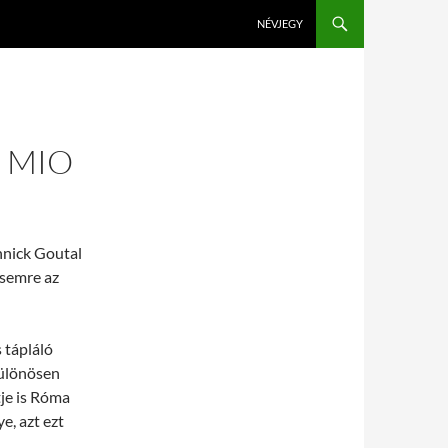
KILÉPÉS A TARTALOMBA
NÉVJEGY
 MIO
nnick Goutal
ésemre az
 tápláló
különösen
tje is Róma
e, azt ezt