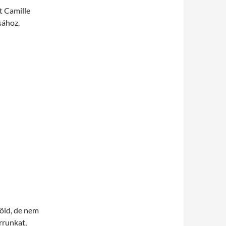
t Camille
sához.
zöld, de nem
orrunkat,