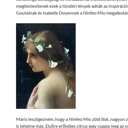
megtestesítenek ezek a tündéri lények adták az inspiráció
Goutalnak és Isabelle Doyennek a Ninfeo Mio megalkotá
Máris leszögezném, hogy a Ninfeo Mio zöld illat, nagyon 
is lehetne más. Elsőre erőteljes citrus jegy csapja meg az 