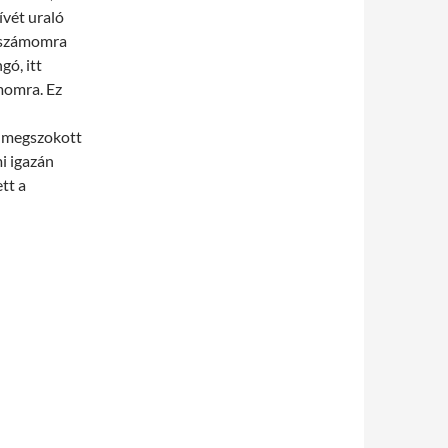
ívét uraló
i számomra
gó, itt
momra. Ez
a megszokott
i igazán
ett a