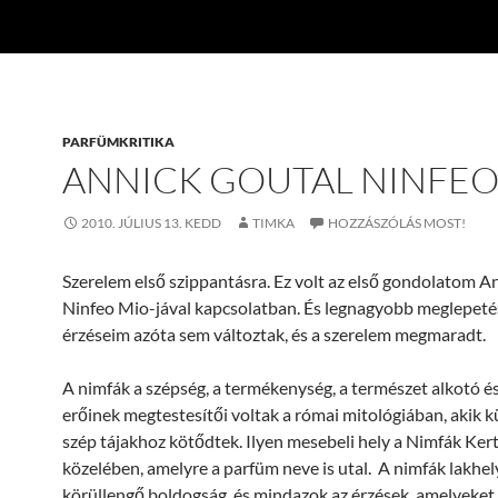
PARFÜMKRITIKA
ANNICK GOUTAL NINFEO
2010. JÚLIUS 13. KEDD
TIMKA
HOZZÁSZÓLÁS MOST!
Szerelem első szippantásra. Ez volt az első gondolatom A
Ninfeo Mio-jával kapcsolatban. És legnagyobb meglepet
érzéseim azóta sem változtak, és a szerelem megmaradt.
A nimfák a szépség, a termékenység, a természet alkotó és
erőinek megtestesítői voltak a római mitológiában, akik 
szép tájakhoz kötődtek. Ilyen mesebeli hely a Nimfák Ker
közelében, amelyre a parfüm neve is utal. A nimfák lakhely
körüllengő boldogság, és mindazok az érzések, amelyeket