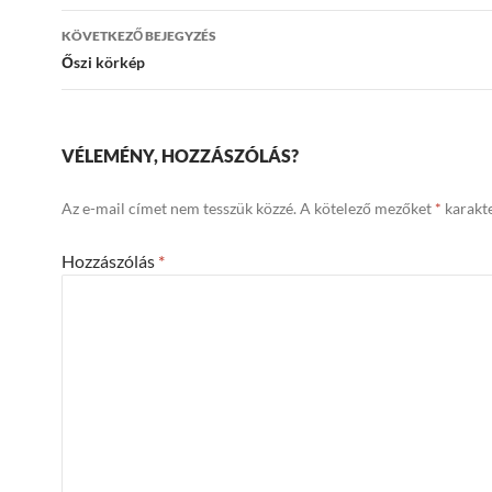
KÖVETKEZŐ BEJEGYZÉS
Őszi körkép
VÉLEMÉNY, HOZZÁSZÓLÁS?
Az e-mail címet nem tesszük közzé.
A kötelező mezőket
*
karakte
Hozzászólás
*