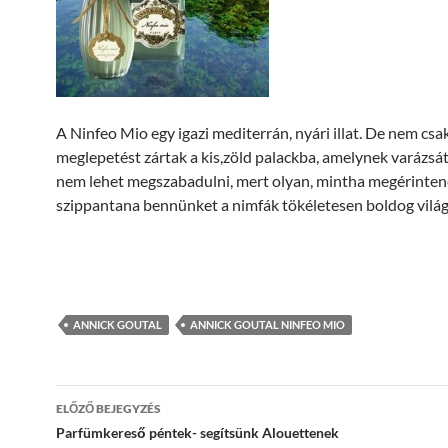
A Ninfeo Mio egy igazi mediterrán, nyári illat. De nem csak
meglepetést zártak a kis,zöld palackba, amelynek varázsát
nem lehet megszabadulni, mert olyan, mintha megérinte
szippantana bennünket a nimfák tökéletesen boldog világ
ANNICK GOUTAL
ANNICK GOUTAL NINFEO MIO
Bejegyzés
ELŐZŐ BEJEGYZÉS
navigáció
Parfümkereső péntek- segítsünk Alouettenek