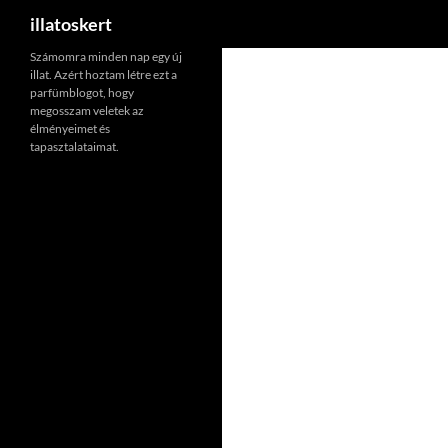
Keresés
illatoskert
Számomra minden nap egy új
illat. Azért hoztam létre ezt a
parfümblogot, hogy
megosszam veletek az
élményeimet és
tapasztalataimat.