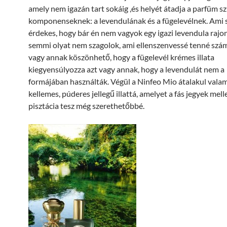
amely nem igazán tart sokáig ,és helyét átadja a parfüm sz
komponenseknek: a levendulának és a fügelevélnek. Am
érdekes, hogy bár én nem vagyok egy igazi levendula rajon
semmi olyat nem szagolok, ami ellenszenvessé tenné szá
vagy annak köszönhető, hogy a fügelevél krémes illata
kiegyensúlyozza azt vagy annak, hogy a levendulát nem 
formájában használták. Végül a Ninfeo Mio átalakul valam
kellemes, púderes jellegű illattá, amelyet a fás jegyek mell
pisztácia tesz még szerethetőbbé.