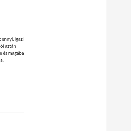
 ennyi, igazi
ól aztán
ne és magába
a.