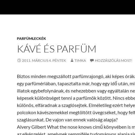
PARFÜMLECKÉK
KÁVÉ ÉS PARFÜM
2011. MÁRCIUS 4. PÉNTEK
TIMKA
HOZZÁSZÓLÁS MOST!
Biztos minden megszállott parfümrajongó, aki képes óráka
egy parfümériában, tapasztalta már, hogy egy idő után, m
illatok egybefolynának, és nehezebben vagy egyáltalán 
képesek különbséget tenni a parfümök között. Nincs eb
különös, elfáradnak a szaglósejtek. Elméletileg ezért helye
polcokon kávészemekkel megtöltött üvegcséket, hogy felfr
szaglásunkat. De vajon van ennek valóság alapja?
Alvery Gilbert What the nose knows című könyvében is m
az elképzelést, amelynek semmiféle tudományos alapja sin