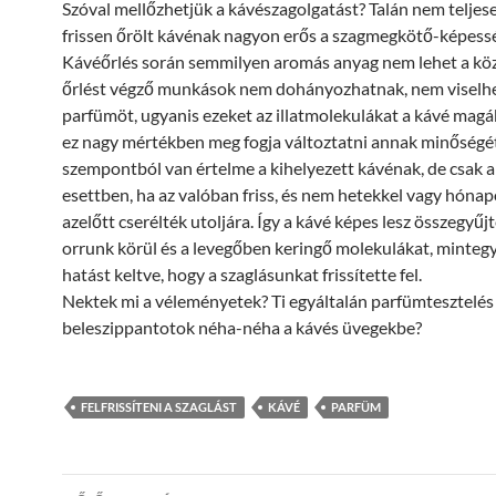
Szóval mellőzhetjük a kávészagolgatást? Talán nem teljese
frissen őrölt kávénak nagyon erős a szagmegkötő-képess
Kávéőrlés során semmilyen aromás anyag nem lehet a köz
őrlést végző munkások nem dohányozhatnak, nem viselh
parfümöt, ugyanis ezeket az illatmolekulákat a kávé magáb
ez nagy mértékben meg fogja változtatni annak minőségét
szempontból van értelme a kihelyezett kávénak, de csak 
esettben, ha az valóban friss, és nem hetekkel vagy hóna
azelőtt cserélték utoljára. Így a kávé képes lesz összegyűjt
orrunk körül és a levegőben keringő molekulákat, mintegy
hatást keltve, hogy a szaglásunkat frissítette fel.
Nektek mi a véleményetek? Ti egyáltalán parfümtesztelés
beleszippantotok néha-néha a kávés üvegekbe?
FELFRISSÍTENI A SZAGLÁST
KÁVÉ
PARFÜM
Bejegyzés