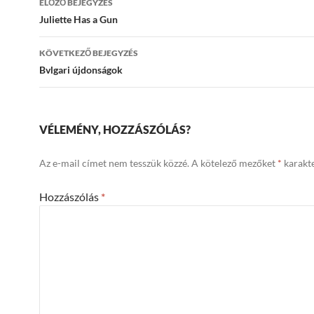
ELŐZŐ BEJEGYZÉS
navigáció
Juliette Has a Gun
KÖVETKEZŐ BEJEGYZÉS
Bvlgari újdonságok
VÉLEMÉNY, HOZZÁSZÓLÁS?
Az e-mail címet nem tesszük közzé.
A kötelező mezőket
*
karakte
Hozzászólás
*