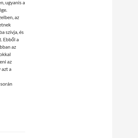
n, ugyanis a
ége.
elben, az
etnek
a szívja, és
. Ebből a
abban az
pokkal
eni az
 azt a
 során