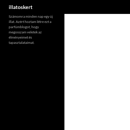
Keresés
illatoskert
Számomra minden nap egy új
illat. Azért hoztam létre ezt a
parfümblogot, hogy
megosszam veletek az
élményeimet és
tapasztalataimat.