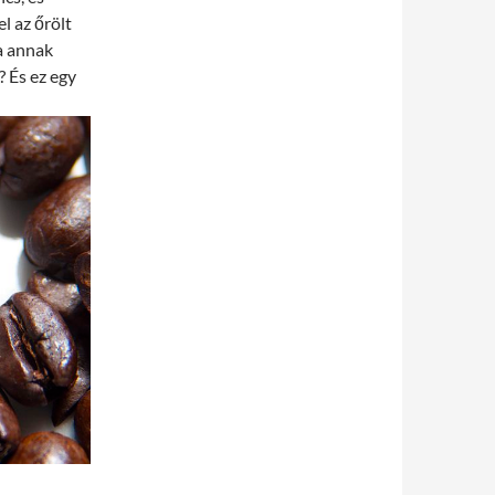
l az őrölt
a annak
? És ez egy