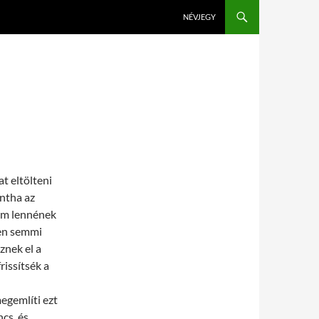
KILÉPÉS A TARTALOMBA
NÉVJEGY
t eltölteni
intha az
nem lennének
ben semmi
znek el a
issítsék a
egemlíti ezt
cs, és