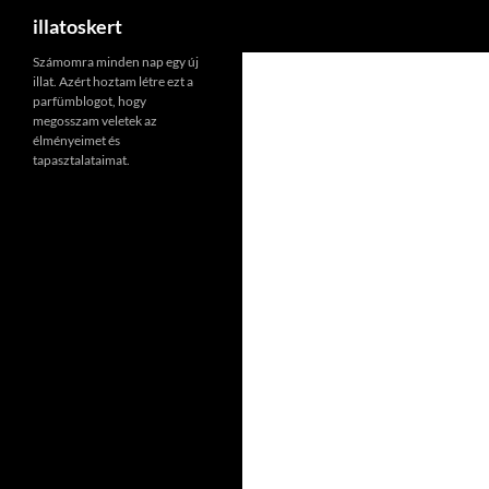
Keresés
illatoskert
Számomra minden nap egy új
illat. Azért hoztam létre ezt a
parfümblogot, hogy
megosszam veletek az
élményeimet és
tapasztalataimat.