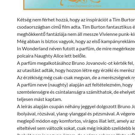
Kétség nem férhet hozzá, hogy az inspirációt a Tim Burton
csodaországban című film adta. Tim Burton fantasztikus é
meghökkentő fantáziája nem áll messze Vivienne punk-kir
Még abban is biztos vagyok, hogy az első kampányreklám
In Wonderland néven futott a parfüm, de mire megérkezet
polcaira Naughty Alice lett belőle.
A parfüm megalkotásához Bruno Jovanovic-ot kérték fel, 
az utasítást adták, hogy hozzon létre egy érzéki és merés
Az érzékiség még csak-csak megvan, de a merészségnek n
A parfüm neve (naughty) alapján azt feltételezném, hogy
szemtelenségre és csintalanságra számíthatok, de ehelyet
teljesen mást kaptam.
A leírás alapján csupán néhány jeggyel dolgozott Bruno J
ibolyával, rózsával, ylang-ylanggal és pézsmával. A vége
meglepő módon egy komfortos, virágos illat lett, amely az
elteltével sem változik sokat, csak még inkább szelídebb le