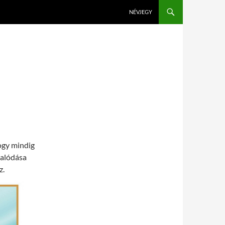
KILÉPÉS A TARTALOMBA
NÉVJEGY
ogy mindig
salódása
z.