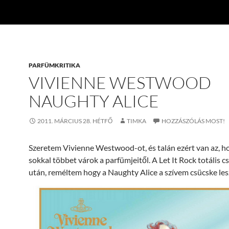
PARFÜMKRITIKA
VIVIENNE WESTWOOD
NAUGHTY ALICE
2011. MÁRCIUS 28. HÉTFŐ
TIMKA
HOZZÁSZÓLÁS MOST!
Szeretem Vivienne Westwood-ot, és talán ezért van az, h
sokkal többet várok a parfümjeitől. A Let It Rock totális c
után, reméltem hogy a Naughty Alice a szívem csücske les