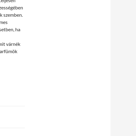
teljesen
szességében
nk szemben.
emes
setben, ha
mit várnék
 parfümök