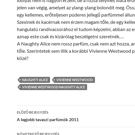
ibolyát nem is nagyon érzem, de a rózsa selymes illata erő
jelen van végig, amelyet az ylang-ylang bolondít meg. Ös
egy kellemes, erőteljesen púderes jellegű parfümmel állu
Szexinek és kacérnak nem érzem magam tőle, de egy kell
hangulatú randivacsorához el tudom képzelni, abban az e
aznap este csak és kizárólag beszélgetni szeretnék….
A Naughty Alice nem rossz parfüm, csak nem azt hozza, a
tőle. Szerintetek sem illik a korábbi Vivienne Westwood
közé?
NAUGHTY ALICE
VIVIENNE WESTWOOD
VIVIENNE WESTWOOD NAUGHTY ALICE
Bejegyzés
ELŐZŐ BEJEGYZÉS
navigáció
A legjobb tavaszi parfümök 2011
KÖVETKEZŐ BEJEGYZÉS