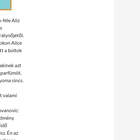
-féle Aliz
s
álynőjétől.
okon Alice
t a boltok
akinek azt
z parfümöt.
yoma sincs.
t valami
ovanovic:
redmény
 idő
sz. Én az