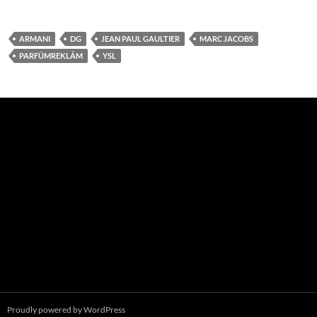
ARMANI
DG
JEAN PAUL GAULTIER
MARC JACOBS
PARFÜMREKLÁM
YSL
Proudly powered by WordPress