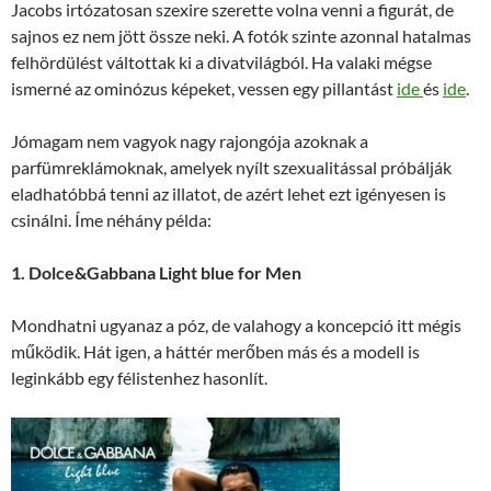
Jacobs irtózatosan szexire szerette volna venni a figurát, de
sajnos ez nem jött össze neki. A fotók szinte azonnal hatalmas
felhördülést váltottak ki a divatvilágból. Ha valaki mégse
ismerné az ominózus képeket, vessen egy pillantást
ide
és
ide
.
Jómagam nem vagyok nagy rajongója azoknak a
parfümreklámoknak, amelyek nyílt szexualitással próbálják
eladhatóbbá tenni az illatot, de azért lehet ezt igényesen is
csinálni. Íme néhány példa:
1. Dolce&Gabbana Light blue for Men
Mondhatni ugyanaz a póz, de valahogy a koncepció itt mégis
működik. Hát igen, a háttér merőben más és a modell is
leginkább egy félistenhez hasonlít.