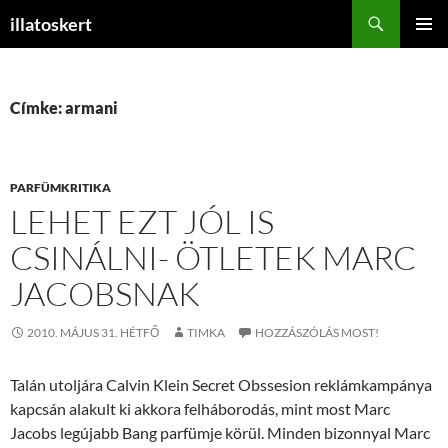
Keresés
illatoskert
KILÉPÉS
ELSŐDL
A
MENÜ
TARTALOMBA
Címke: armani
PARFÜMKRITIKA
LEHET EZT JÓL IS
CSINÁLNI- ÖTLETEK MARC
JACOBSNAK
2010. MÁJUS 31. HÉTFŐ
TIMKA
HOZZÁSZÓLÁS MOST!
Talán utoljára Calvin Klein Secret Obssesion reklámkampánya
kapcsán alakult ki akkora felháborodás, mint most Marc
Jacobs legújabb Bang parfümje körül. Minden bizonnyal Marc