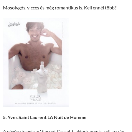
Mosolygós, vicces és még romantikus is. Kell ennél több?
5. Yves Saint Laurent LA Nuit de Homme
A végére hagytam Vincent Cassel-t, akinek nem is kell igazán