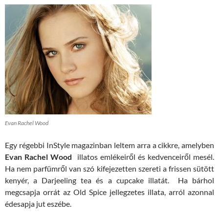
Evan Rachel Wood
Egy régebbi InStyle magazinban leltem arra a cikkre, amelyben
Evan Rachel Wood
illatos emlékeiről és kedvenceiről mesél.
Ha nem parfümről van szó kifejezetten szereti a frissen sütött
kenyér, a Darjeeling tea és a cupcake illatát. Ha bárhol
megcsapja orrát az Old Spice jellegzetes illata, arról azonnal
édesapja jut eszébe.