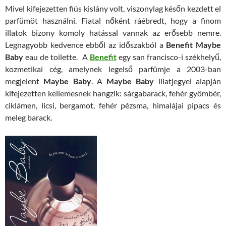
Mivel kifejezetten fiús kislány volt, viszonylag későn kezdett el
parfümöt használni. Fiatal nőként ráébredt, hogy a finom
illatok bizony komoly hatással vannak az erősebb nemre.
Legnagyobb kedvence ebből az időszakból a
Benefit Maybe
Baby
eau de toilette. A
Benefit
egy san francisco-i székhelyű,
kozmetikai cég, amelynek legelső parfümje a 2003-ban
megjelent
Maybe Baby
. A
Maybe Baby
illatjegyei alapján
kifejezetten kellemesnek hangzik: sárgabarack, fehér gyömbér,
ciklámen, licsi, bergamot, fehér pézsma, himalájai pipacs és
meleg barack.