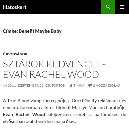
Keresés
illatoskert
KILÉPÉS
ELSŐDL
A
MENÜ
TARTALOMBA
Címke: Benefit Maybe Baby
ÚJDONSÁGOK
SZTÁROK KEDVENCEI –
EVAN RACHEL WOOD
2011. SZEPTEMBER 22. CSÜTÖRTÖK
TIMKA
2 HOZZÁSZÓLÁS
A True Blood vámpírhercegnője, a Gucci Guilty reklámarca, és
nem utolsó sorban a híres-hírhedt Marilyn Manson barátnője,
Evan Rachel Wood
kifejezetten szereti a parfümöket, de
elsősorban csábításra használja őket.