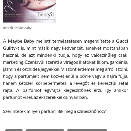
Benefit Maybe Baby
A
Maybe Baby
mellett természetesen megemlítette a
Gucci
Guilty
-t is, mint másik nagy kedvencét, amelyet mostanában
használ, de azt mindenki tudja, hogy ez valószínűleg csak
marketing. Ezenkívül szereti a virágos illatokat liliom, gardénia,
jázmin és orchidea jegyekkel. Viszont érdemes még arról szólni,
hogy a parfümjeit nem közvetlenül a bőrre vagy a hajra fújja,
hanem kétszer körbepermetezi a levegőt és keresztül sétál
rajta. A parfümöt egyfajta kiegészítőnek érzi, így amikor
parfümöt visel, az ékszerekkel csínyán bán.
Szerintetek milyen parfüm illik még a színésznőhöz?