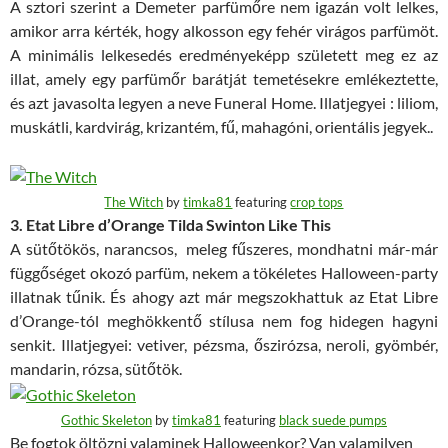
A sztori szerint a Demeter parfümőre nem igazán volt lelkes,
amikor arra kérték, hogy alkosson egy fehér virágos parfümöt.
A minimális lelkesedés eredményeképp született meg ez az
illat, amely egy parfümőr barátját temetésekre emlékeztette,
és azt javasolta legyen a neve Funeral Home. Illatjegyei : liliom,
muskátli, kardvirág, krizantém, fű, mahagóni, orientális jegyek..
The Witch
by
timka81
featuring
crop tops
3. Etat Libre d’Orange Tilda Swinton Like This
A sütőtökös, narancsos, meleg fűszeres, mondhatni már-már
függőséget okozó parfüm, nekem a tökéletes Halloween-party
illatnak tűnik. És ahogy azt már megszokhattuk az Etat Libre
d’Orange-tól meghökkentő stílusa nem fog hidegen hagyni
senkit. Illatjegyei: vetiver, pézsma, őszirózsa, neroli, gyömbér,
mandarin, rózsa, sütőtök.
Gothic Skeleton
by
timka81
featuring
black suede pumps
Be fogtok öltözni valaminek Halloweenkor? Van valamilyen