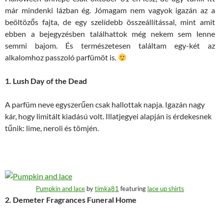
már mindenki lázban ég. Jómagam nem vagyok igazán az a
beöltözős fajta, de egy szelídebb összeállítással, mint amit
ebben a bejegyzésben találhattok még nekem sem lenne
semmi bajom. És természetesen találtam egy-két az
alkalomhoz passzoló parfümöt is.
1. Lush Day of the Dead
A parfüm neve egyszerűen csak hallottak napja. Igazán nagy
kár, hogy limitált kiadású volt. Illatjegyei alapján is érdekesnek
tűnik: lime, neroli és tömjén.
Pumpkin and lace
by
timka81
featuring
lace up shirts
2. Demeter Fragrances Funeral Home