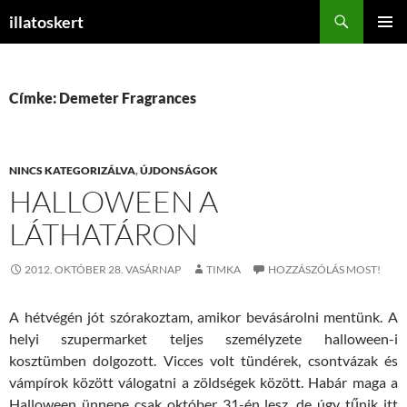
Keresés
illatoskert
KILÉPÉS
ELSŐDL
A
MENÜ
TARTALOMBA
Címke: Demeter Fragrances
NINCS KATEGORIZÁLVA
,
ÚJDONSÁGOK
HALLOWEEN A
LÁTHATÁRON
2012. OKTÓBER 28. VASÁRNAP
TIMKA
HOZZÁSZÓLÁS MOST!
A hétvégén jót szórakoztam, amikor bevásárolni mentünk. A
helyi szupermarket teljes személyzete halloween-i
kosztümben dolgozott. Vicces volt tündérek, csontvázak és
vámpírok között válogatni a zöldségek között. Habár maga a
Halloween ünnepe csak október 31-én lesz, de úgy tűnik itt