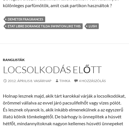
különleges parfümötök, amit csak partikon használtok ?
DEMETER FRAGRANCES
ETAT LIBRE DORANGE TILDA SWINTON LIKE THIS
LUSH
RANGLISTÁK
LOCSOLKODÁS ELŐTT
2012. ÁPRILIS 8. VASÁRNAP
TIMKA
4 HOZZÁSZÓLÁS
Holnap lesznek majd, akik tárt karokkal várják a locsolkodókat,
örömmel vállalva az evvel járó pacsulifelhőt vagy vizes pólót.
És lesznek olyanok is, akik inkább elmenekülnek a az egyszerű
illatú kölnik tömkelegétől. De bárhogy is ünneplitek a húsvét
hétfőt, mindannyitoknak nagyon kellemes húsvéti ünnepeket