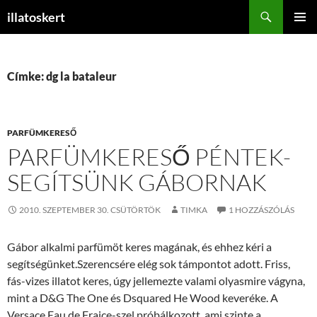
Keresés
illatoskert
KILÉPÉS
ELSŐDL
A
MENÜ
TARTALOMBA
Címke: dg la bataleur
PARFÜMKERESŐ
PARFÜMKERESŐ PÉNTEK-
SEGÍTSÜNK GÁBORNAK
2010. SZEPTEMBER 30. CSÜTÖRTÖK
TIMKA
1 HOZZÁSZÓLÁS
Gábor alkalmi parfümöt keres magának, és ehhez kéri a
segítségünket.Szerencsére elég sok támpontot adott. Friss,
fás-vizes illatot keres, úgy jellemezte valami olyasmire vágyna,
mint a D&G The One és Dsquared He Wood keveréke. A
Versace Eau de Fraice-szel próbálkozott, ami szinte a