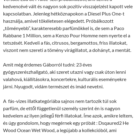
kedvencévé vált és nagyon sok pozitív visszajelzést kapott vele
kapcsolatban. Jelenleg hétköznapokon a Diesel Plus One-t
használja, amivel tökéletesen elégedett. Próbálkozott
„töményebb”, karakteresebb parfümökkel is, de sem a Paco
Rabbane 1 Million, sem a Kenzo Pour Homme nem nyerte el a
tetszését. Kedveli a fás, citrusos, bergamottos, friss illatokat,
viszont nem szereti a tömény virágillatot, a dohányt, a mentát.
Amit még érdemes Gáborról tudni: 23 éves
gyógyszerészhallgató, aki szeret utazni vagy csak úton lenni
valahová, kiállításokra, koncertekre, kulturális eseményekre
járni. Nyugodt, vidám természet és imád nevetni.
A fás-vizes illatkategóriába sajnos nem tartozik túl sok
parfüm, de ettől függetlenül személy szerint én is nagyon
kedvelem az ilyen jellegű férfi illatokat. Íme azok, amikre leltem,
és úgy gondolom, hogy megérnek egy próbát : Dsqaured2 He
Wood Ocean Wet Wood, a legújabb a kollekcióból, ami