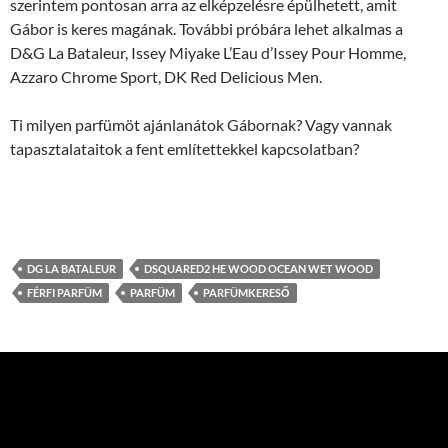
szerintem pontosan arra az elképzelésre épülhetett, amit
Gábor is keres magának. További próbára lehet alkalmas a
D&G La Bataleur, Issey Miyake L’Eau d’Issey Pour Homme,
Azzaro Chrome Sport, DK Red Delicious Men.
Ti milyen parfümöt ajánlanátok Gábornak? Vagy vannak
tapasztalataitok a fent említettekkel kapcsolatban?
DG LA BATALEUR
DSQUARED2 HE WOOD OCEAN WET WOOD
FÉRFI PARFÜM
PARFÜM
PARFÜMKERESŐ