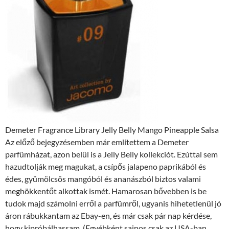
Demeter Fragrance Library Jelly Belly Mango Pineapple Salsa
Az előző bejegyzésemben már említettem a Demeter
parfümházat, azon belül is a Jelly Belly kollekciót. Ezúttal sem
hazudtolják meg magukat, a csípős jalapeno paprikából és
édes, gyümölcsös mangóból és ananászból biztos valami
meghökkentőt alkottak ismét. Hamarosan bővebben is be
tudok majd számolni erről a parfümről, ugyanis hihetetlenül jó
áron rábukkantam az Ebay-en, és már csak pár nap kérdése,
hogy kipróbálhassam. (Egyébként sajnos csak az USA-ban