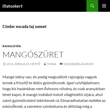
Keresés
illatoskert
KILÉPÉS
ELSŐDL
A
MENÜ
TARTALOMBA
Címke: escada taj sunset
RANGLISTÁK
MANGÓSZÜRET
2011. ÁPRILIS 25. HÉTFŐ
TIMKA
HOZZÁSZÓLÁS MOST!
Mangó idény van, én pedig megszállott rajongója vagyok
ennek a frissítő és lédús gyümölcsnek. Igazi szívfájdalmam,
hogy kis hazánkban nem őshonos növény, és csak aranyárban
lehet kapni. A mangó Indiából indult világhódító útjára, ahol
szent gyümölcsként tekintenek rá. Elmaradhatatlan kelléke az
esküvőknek, a szerelem szimbóluma és állítólag még a