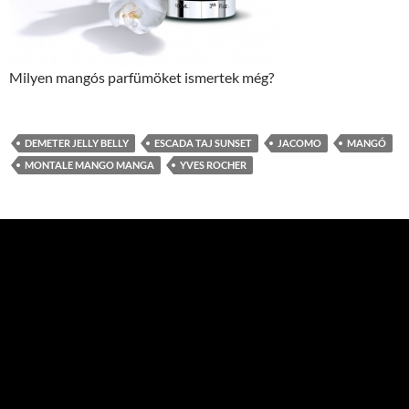
Milyen mangós parfümöket ismertek még?
DEMETER JELLY BELLY
ESCADA TAJ SUNSET
JACOMO
MANGÓ
MONTALE MANGO MANGA
YVES ROCHER