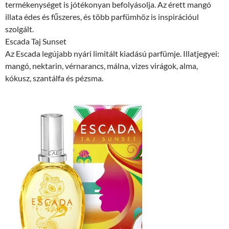
termékenységet is jótékonyan befolyásolja. Az érett mangó
illata édes és fűszeres, és több parfümhöz is inspirációul
szolgált.
Escada Taj Sunset
Az Escada legújabb nyári limitált kiadású parfümje. Illatjegyei:
mangó, nektarin, vérnarancs, málna, vizes virágok, alma,
kókusz, szantálfa és pézsma.