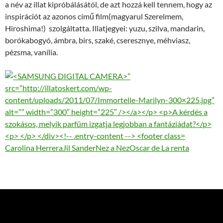
a név az illat kipróbálásától, de azt hozzá kell tennem, hogy az
inspirációt az azonos című film(magyarul Szerelmem,
Hiroshima!) szolgáltatta. Illatjegyei: yuzu, szilva, mandarin,
borókabogyó, ámbra, birs, szaké, cseresznye, méhviasz,
pézsma, vanília.
Carolina Herrera
Jil Sander
Nez a Nez
Oscar de La renta