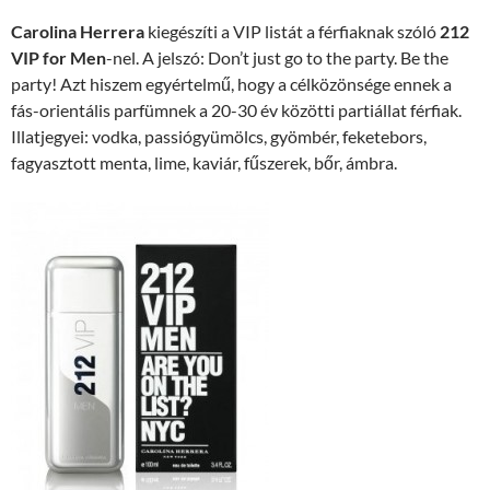
Carolina Herrera
kiegészíti a VIP listát a férfiaknak szóló
212
VIP for Men
-nel. A jelszó: Don’t just go to the party. Be the
party! Azt hiszem egyértelmű, hogy a célközönsége ennek a
fás-orientális parfümnek a 20-30 év közötti partiállat férfiak.
Illatjegyei: vodka, passiógyümölcs, gyömbér, feketebors,
fagyasztott menta, lime, kaviár, fűszerek, bőr, ámbra.