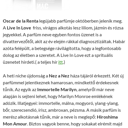
Oscar de la Renta
legújabb parfümje októberben jelenik meg.
A
Live In Love
friss, virágos alkotás lesz liliom, jázmin és rózsa
jegyekkel. A parfüm neve egyben fontos üzenet is a
divattervezőtől, akit az év elején rákkal diagnosztizáltak. Habár
azóta felépült, a betegsége rávilágította, hogy a legfontosabb
dolog az életben a szeretet. A Live In Love ezt a sprituális
üzenetet hirdeti.( a teljes hír
itt
.)
A heti niche újdonság a
Nez a Nez
háza tájáról érkezett. Két új
parfümmel jelentkeznek hamarosan, mindkettő érdekesnek
tűnik. Az egyik az
Immortelle Marilyn
, amelyről már neve
alapján is sejteni lehet, hogy Marilyn Monroe emlékének
adózik. Illatjegyei: immortelle, málna, mogyoró, ylang-ylang,
bőr, szerecsendió, írisz, ambroxan, pézsma. A másik parfüm is
merész alkotásnak tűnik, már a neve is meglepő:
Hiroshima
Mon Amour
. Biztos vagyok benne, hogy sokakat elrémít majd