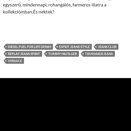
egyszerű, mindennapi, rohangálós, farmeros illatra a
kollekciómban.És nektek?
DIESEL FUEL FOR LIFE DENIM
ESPRIT JEANS STYLE
JEANS CLUB
REPLAY JEANS SPIRIT
TOMMY HILFILGER
TRUSSARDI JEANS
VERSACE