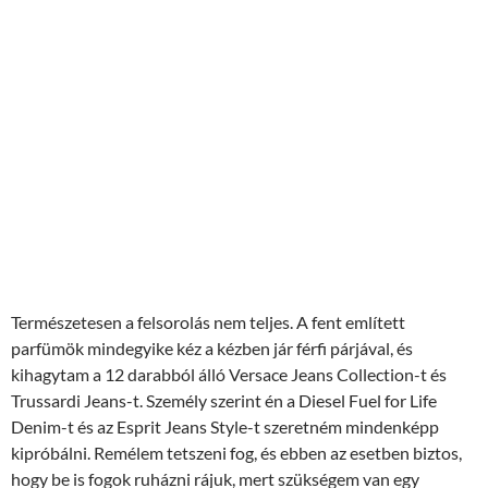
Természetesen a felsorolás nem teljes. A fent említett
parfümök mindegyike kéz a kézben jár férfi párjával, és
kihagytam a 12 darabból álló Versace Jeans Collection-t és
Trussardi Jeans-t. Személy szerint én a Diesel Fuel for Life
Denim-t és az Esprit Jeans Style-t szeretném mindenképp
kipróbálni. Remélem tetszeni fog, és ebben az esetben biztos,
hogy be is fogok ruházni rájuk, mert szükségem van egy