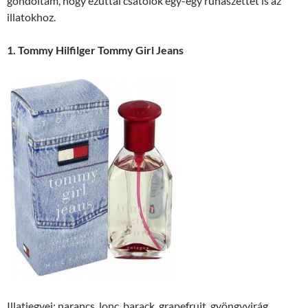
gondoltam, hogy ezúttal csatolok egy-egy ruhaszettet is az
illatokhoz.
1. Tommy Hilfilger Tommy Girl Jeans
Illatjegyei: narancs, lonc, barack, grapefruit, gyöngyvirág