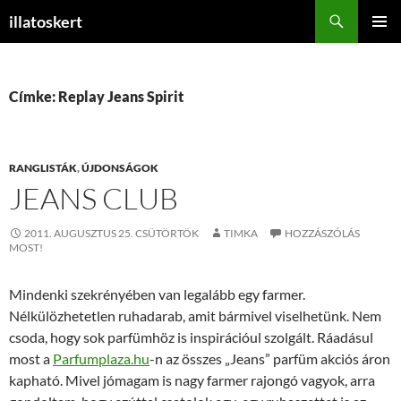
Keresés
illatoskert
KILÉPÉS
ELSŐDL
A
MENÜ
TARTALOMBA
Címke: Replay Jeans Spirit
RANGLISTÁK
,
ÚJDONSÁGOK
JEANS CLUB
2011. AUGUSZTUS 25. CSÜTÖRTÖK
TIMKA
HOZZÁSZÓLÁS
MOST!
Mindenki szekrényében van legalább egy farmer.
Nélkülözhetetlen ruhadarab, amit bármivel viselhetünk. Nem
csoda, hogy sok parfümhöz is inspirációul szolgált. Ráadásul
most a
Parfumplaza.hu
-n az összes „Jeans” parfüm akciós áron
kapható. Mivel jómagam is nagy farmer rajongó vagyok, arra