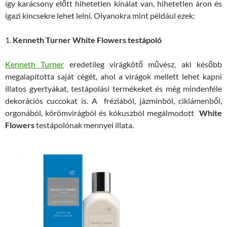
így karácsony előtt hihetetlen kínálat van, hihetetlen áron és
igazi kincsekre lehet lelni. Olyanokra mint például ezek:
1.
Kenneth Turner White Flowers testápoló
Kenneth Turner
eredetileg virágkötő művész, aki később
megalapította saját cégét, ahol a virágok mellett lehet kapni
illatos gyertyákat, testápolási termékeket és még mindenféle
dekorációs cuccokat is. A fréziából, jázminból, ciklámenből,
orgonából, körömvirágból és kókuszból megálmodott
White
Flowers
testápolónak mennyei illata.