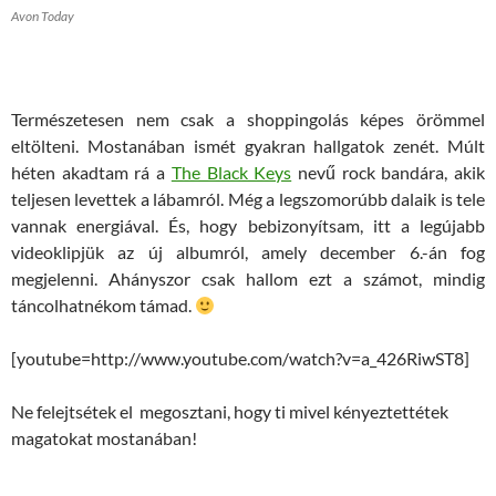
Avon Today
Természetesen nem csak a shoppingolás képes örömmel
eltölteni. Mostanában ismét gyakran hallgatok zenét. Múlt
héten akadtam rá a
The Black Keys
nevű rock bandára, akik
teljesen levettek a lábamról. Még a legszomorúbb dalaik is tele
vannak energiával. És, hogy bebizonyítsam, itt a legújabb
videoklipjük az új albumról, amely december 6.-án fog
megjelenni. Ahányszor csak hallom ezt a számot, mindig
táncolhatnékom támad.
[youtube=http://www.youtube.com/watch?v=a_426RiwST8]
Ne felejtsétek el megosztani, hogy ti mivel kényeztettétek
magatokat mostanában!