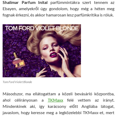
Shalimar Parfum Inital
parfümmintákra szert tennem az
Ebayen, amelyekről úgy gondolom, hogy még a héten meg
fognak érkezni, és akkor hamarosan lesz parfümkritika is róluk.
Tom Ford Violet Blonde
Másodszor, ma ellátogattam a közeli bevásárló központba,
ahol célirányosan a
TKMaxx
felé vettem az irányt.
Mindenkinek aki, így karácsony előtt Angliába látogat,
javaslom, hogy keresse meg a legközelebbi TKMaxx-et, mert