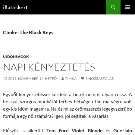
Keresés
illatoskert
KILÉPÉS
ELSŐDL
A
MENÜ
TARTALOMBA
Címke: The Black Keys
ÚJDONSÁGOK
NAPI KÉNYEZTETÉS
2011. NOVEMBER 14. HÉTFŐ
TIMKA
3 HOZZÁSZÓLÁS
Egyből kényeztetéssel kezdeni a hetet nem is olyan rossz. A
hosszú, szorgos munkától terhes hétvége után ma végre volt
egy kis időm magamra. Na és mi az örömszerzés legegyszerűbb
formája egy nő számára? Igen, jól sejtitek, a vásárlás.
Először is sikerült
Tom Ford Violet Blonde
és
Guerlain