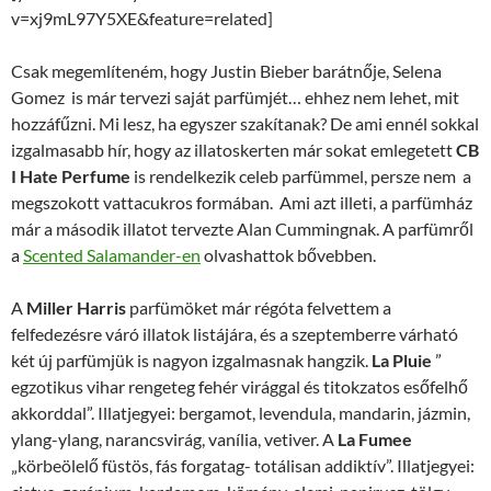
v=xj9mL97Y5XE&feature=related]
Csak megemlíteném, hogy Justin Bieber barátnője, Selena
Gomez is már tervezi saját parfümjét… ehhez nem lehet, mit
hozzáfűzni. Mi lesz, ha egyszer szakítanak? De ami ennél sokkal
izgalmasabb hír, hogy az illatoskerten már sokat emlegetett
CB
I Hate Perfume
is rendelkezik celeb parfümmel, persze nem a
megszokott vattacukros formában. Ami azt illeti, a parfümház
már a második illatot tervezte Alan Cummingnak. A parfümről
a
Scented Salamander-en
olvashattok bővebben.
A
Miller Harris
parfümöket már régóta felvettem a
felfedezésre váró illatok listájára, és a szeptemberre várható
két új parfümjük is nagyon izgalmasnak hangzik.
La Pluie
”
egzotikus vihar rengeteg fehér virággal és titokzatos esőfelhő
akkorddal”. Illatjegyei: bergamot, levendula, mandarin, jázmin,
ylang-ylang, narancsvirág, vanília, vetiver. A
La Fumee
„körbeölelő füstös, fás forgatag- totálisan addiktív”. Illatjegyei: