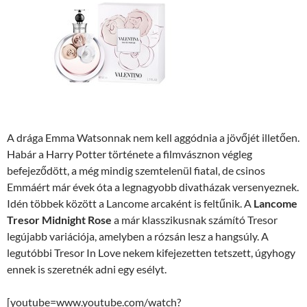
A drága Emma Watsonnak nem kell aggódnia a jövőjét illetően.
Habár a Harry Potter története a filmvásznon végleg
befejeződött, a még mindig szemtelenül fiatal, de csinos
Emmáért már évek óta a legnagyobb divatházak versenyeznek.
Idén többek között a Lancome arcaként is feltűnik. A
Lancome
Tresor Midnight Rose
a már klasszikusnak számító Tresor
legújabb variációja, amelyben a rózsán lesz a hangsúly. A
legutóbbi Tresor In Love nekem kifejezetten tetszett, úgyhogy
ennek is szeretnék adni egy esélyt.
[youtube=www.youtube.com/watch?