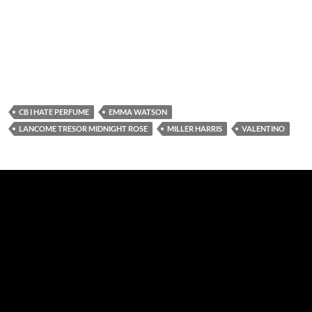
CB I HATE PERFUME
EMMA WATSON
LANCOME TRESOR MIDNIGHT ROSE
MILLER HARRIS
VALENTINO