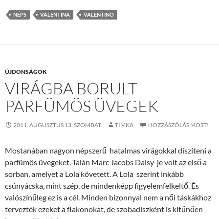
NÉPS
VALENTINA
VALENTINO
ÚJDONSÁGOK
VIRÁGBA BORULT
PARFÜMÖS ÜVEGEK
2011. AUGUSZTUS 13. SZOMBAT
TIMKA
HOZZÁSZÓLÁS MOST!
Mostanában nagyon népszerű hatalmas virágokkal díszíteni a
parfümös üvegeket. Talán Marc Jacobs Daisy-je volt az első a
sorban, amelyet a Lola követett. A Lola szerint inkább
csúnyácska, mint szép, de mindenképp figyelemfelkeltő. És
valószínűleg ez is a cél. Minden bizonnyal nem a női táskákhoz
tervezték ezeket a flakonokat, de szobadíszként is kitűnően