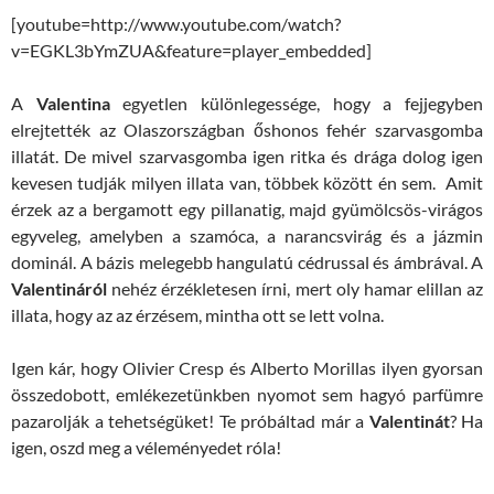
[youtube=http://www.youtube.com/watch?
v=EGKL3bYmZUA&feature=player_embedded]
A
Valentina
egyetlen különlegessége, hogy a fejjegyben
elrejtették az Olaszországban őshonos fehér szarvasgomba
illatát. De mivel szarvasgomba igen ritka és drága dolog igen
kevesen tudják milyen illata van, többek között én sem. Amit
érzek az a bergamott egy pillanatig, majd gyümölcsös-virágos
egyveleg, amelyben a szamóca, a narancsvirág és a jázmin
dominál. A bázis melegebb hangulatú cédrussal és ámbrával. A
Valentináról
nehéz érzékletesen írni, mert oly hamar elillan az
illata, hogy az az érzésem, mintha ott se lett volna.
Igen kár, hogy Olivier Cresp és Alberto Morillas ilyen gyorsan
összedobott, emlékezetünkben nyomot sem hagyó parfümre
pazarolják a tehetségüket! Te próbáltad már a
Valentinát
? Ha
igen, oszd meg a véleményedet róla!