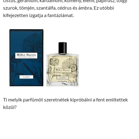
cistus, geránium, kardamom, kömény, elemi, papirusz, tölgy
szurok, tömjén, szantálfa, cédrus és ámbra. Ez utóbbi
kifejezetten izgatja a fantáziámat.
Ti melyik parfümöt szeretnétek kipróbálni a fent említettek
közül?