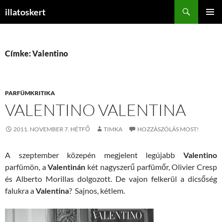
Keresés
illatoskert
KILÉPÉS
ELSŐDL
A
MENÜ
TARTALOMBA
Címke: Valentino
PARFÜMKRITIKA
VALENTINO VALENTINA
2011. NOVEMBER 7. HÉTFŐ
TIMKA
HOZZÁSZÓLÁS MOST!
A szeptember közepén megjelent legújabb
Valentino
parfümön, a
Valentinán
két nagyszerű parfümőr, Olivier Cresp
és Alberto Morillas dolgozott. De vajon felkerül a dicsőség
falukra a
Valentina
? Sajnos, kétlem.