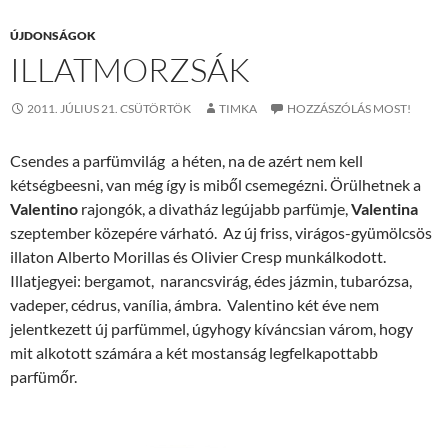
ÚJDONSÁGOK
ILLATMORZSÁK
2011. JÚLIUS 21. CSÜTÖRTÖK
TIMKA
HOZZÁSZÓLÁS MOST!
Csendes a parfümvilág a héten, na de azért nem kell
kétségbeesni, van még így is miből csemegézni. Örülhetnek a
Valentino
rajongók, a divatház legújabb parfümje,
Valentina
szeptember közepére várható. Az új friss, virágos-gyümölcsös
illaton Alberto Morillas és Olivier Cresp munkálkodott.
Illatjegyei: bergamot, narancsvirág, édes jázmin, tubarózsa,
vadeper, cédrus, vanília, ámbra. Valentino két éve nem
jelentkezett új parfümmel, úgyhogy kíváncsian várom, hogy
mit alkotott számára a két mostanság legfelkapottabb
parfümőr.