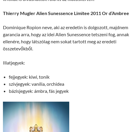
Thierry Mugler Alien Sunessence Limitee 2011 Or d’Ambree
Dominique Ropion neve, aki az eredetin is dolgozott, majdnem
garancia arra, hogy az idei Alien Sunessence tetszeni fog, annak
ellenére, hogy látszólag nem sokat tartott meg az eredeti
összetevőkből.
Illatjegyek:
fejjegyek: kiwi, tonik
szívjegyek: vanília, orchidea
bázisjegyek: ámbra, fás jegyek