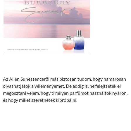
Az Alien Sunessenceről más biztosan tudom, hogy hamarosan
olvashatjátok a véleményemet. De addig is, ne felejtsétek el
megosztani velem, hogy ti milyen parfümöt használtok nyáron,
és hogy miket szeretnétek kipróbálni.