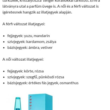
türkizkék, kristálytiszta tenger korallokkal tarkított. Erre a
látványra utal a parfüm üvege is. A női és a férfi változat is
ígéretesnek hangzik az illatjegyek alapján.
A férfi változat illatjegyei:
fejjegyek: yuzu, mandarin
szívjegyek: kardamom, zsálya
bázisjegyek: ámbra, vetiver
A női változat illatjegyei:
fejjegyek: körte, rózsa
szívjegyek: szegfű, pünkösdi rózsa
bázisjegyek: értékes fás jegyek, osmanthus