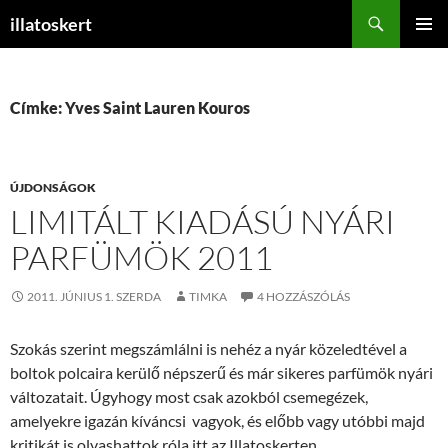
Keresés
illatoskert
KILÉPÉS
ELSŐDL
A
MENÜ
TARTALOMBA
Címke: Yves Saint Lauren Kouros
ÚJDONSÁGOK
LIMITÁLT KIADÁSÚ NYÁRI
PARFÜMÖK 2011
2011. JÚNIUS 1. SZERDA
TIMKA
4 HOZZÁSZÓLÁS
Szokás szerint megszámlálni is nehéz a nyár közeledtével a
boltok polcaira kerülő népszerű és már sikeres parfümök nyári
változatait. Úgyhogy most csak azokból csemegézek,
amelyekre igazán kíváncsi vagyok, és előbb vagy utóbbi majd
kritikát is olvashattok róla itt az Illatoskerten.