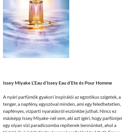
Issey Miyake L’Eau d’Issey Eau d’Ete és Pour Homme
A nyári parfümök gyakori inspirálói az egzotikus szigetek, a
tenger, a napfény, egyszóval minden, ami egy feledhetetlen,
napfényes, vízparti nyaralásról eszünkbe juthat. Nincs ez
másképp Issey Miyake-nél sem, aki azt ígéri, hogy parfümjei
egy olyan vízi paradicsomba repítenek bennünket, ahol a