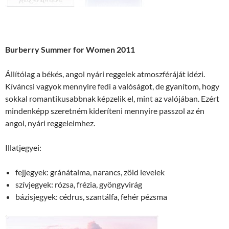
Burberry Summer for Women 2011
Állítólag a békés, angol nyári reggelek atmoszféráját idézi.
Kíváncsi vagyok mennyire fedi a valóságot, de gyanítom, hogy
sokkal romantikusabbnak képzelik el, mint az valójában. Ezért
mindenképp szeretném kideríteni mennyire passzol az én
angol, nyári reggeleimhez.
Illatjegyei:
fejjegyek: gránátalma, narancs, zöld levelek
szívjegyek: rózsa, frézia, gyöngyvirág
bázisjegyek: cédrus, szantálfa, fehér pézsma