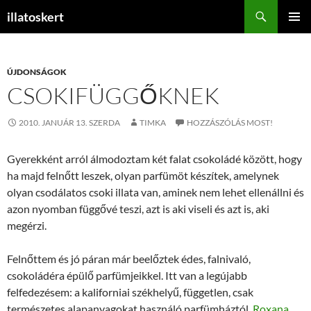
Keresés
illatoskert
KILÉPÉS
ELSŐDL
A
MENÜ
TARTALOMBA
ÚJDONSÁGOK
CSOKIFÜGGŐKNEK
2010. JANUÁR 13. SZERDA
TIMKA
HOZZÁSZÓLÁS MOST!
Gyerekként arról álmodoztam két falat csokoládé között, hogy
ha majd felnőtt leszek, olyan parfümöt készítek, amelynek
olyan csodálatos csoki illata van, aminek nem lehet ellenállni és
azon nyomban függővé teszi, azt is aki viseli és azt is, aki
megérzi.
Felnőttem és jó páran már beelőztek édes, falnivaló,
csokoládéra épülő parfümjeikkel. Itt van a legújabb
felfedezésem: a kaliforniai székhelyű, független, csak
természetes alapanyagokat használó parfümháztól,
Roxana