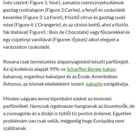
(név szerint: Figure 1: Noir), zamatos cseresznyehullámok
gazdag csokialapon (Figure 2:Cerise), a fenyő és csokoládé
keveréke (Figure 3: La Foret), frissítő citrus és gazdag csoki
mixe (Figure 4: L’Orangerie), és az utolsó kettő, ahol a füstös
fák illatával( Figure5 : Bois de Chocolate) vagy fűszerekkel és
egy csipetnyi vaníliával (Figure6 :Épices) alkot elegyet a
varázslatos csokoládé.
Roxana csak természetes alapanyagokból készíti parfümjeit.
Az új kollekció alapját 99%-os
Scharffen Berger kakaó
,
kakaóvaj, organikus kakaópor és az Észak-Amerikában
őshonos, az istenek eledeleként ismert
kakaófa
szolgáltatja.
Minden vágyam lenne kipróbálni ezeket az ennivaló
parfümöket. Nemcsak izgalmasan hangzanak az összetevők, de
a csomagolás és a dizájn is tízből tíz pontot érdemel. Egyetlen
problémám van csak velük, mégpedig hogy Európába nem
szállítanak.