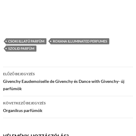
CSOKI ILLATÚ PARFÜM
ROXANA ILLUMINATED PERFUMES
SZOLID PARFÜM
Bejegyzés
ELŐZŐ BEJEGYZÉS
navigáció
Givenchy Eaudemoiselle de Givenchy és Dance with Givenchy- új
parfümök
KÖVETKEZŐ BEJEGYZÉS
Organikus parfümök