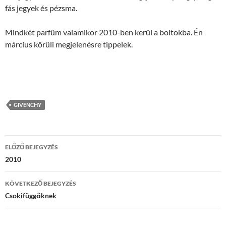
fás jegyek és pézsma.
Mindkét parfüm valamikor 2010-ben kerül a boltokba. Én
március körüli megjelenésre tippelek.
GIVENCHY
Bejegyzés
ELŐZŐ BEJEGYZÉS
navigáció
2010
KÖVETKEZŐ BEJEGYZÉS
Csokifüggőknek