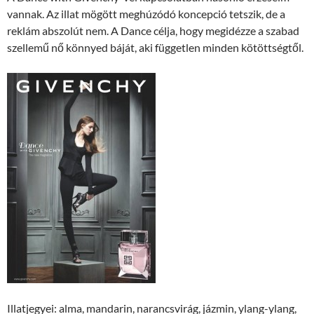
vannak. Az illat mögött meghúzódó koncepció tetszik, de a
reklám abszolút nem. A Dance célja, hogy megidézze a szabad
szellemű nő könnyed báját, aki független minden kötöttségtől.
Illatjegyei: alma, mandarin, narancsvirág, jázmin, ylang-ylang,