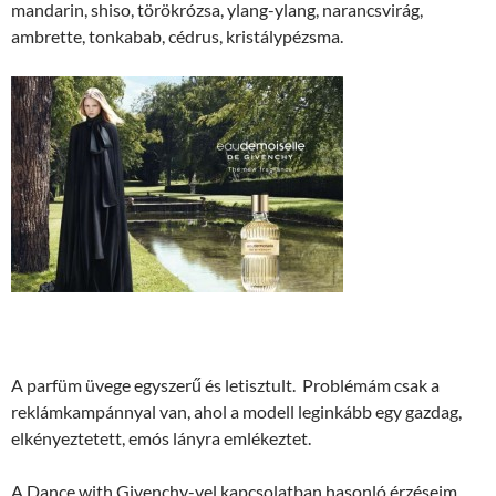
mandarin, shiso, törökrózsa, ylang-ylang, narancsvirág,
ambrette, tonkabab, cédrus, kristálypézsma.
A parfüm üvege egyszerű és letisztult. Problémám csak a
reklámkampánnyal van, ahol a modell leginkább egy gazdag,
elkényeztetett, emós lányra emlékeztet.
A Dance with Givenchy-vel kapcsolatban hasonló érzéseim