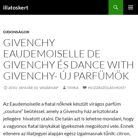
Keresés
illatoskert
KILÉPÉS
ELSŐDL
A
MENÜ
TARTALOMBA
ÚJDONSÁGOK
GIVENCHY
EAUDEMOISELLE DE
GIVENCHY ÉS DANCE WITH
GIVENCHY- ÚJ PARFÜMÖK
2010. JANUÁR 10. VASÁRNAP
TIMKA
HOZZÁSZÓLÁS MOST!
Az Eaudemoiselle a fiatal nőknek készült virágos parfüm
„couture” beütéssel, amely a Givenchy ház arisztokrata
jellegére hivatott utalni. De talán azt is lehetne mondani, hogy
a vagyonos fiatal lánykákat igyekeznek megcélozni vele. Ennek
ellenére az illatjegyei alapján egész izgalmasnak tűnik: citron,