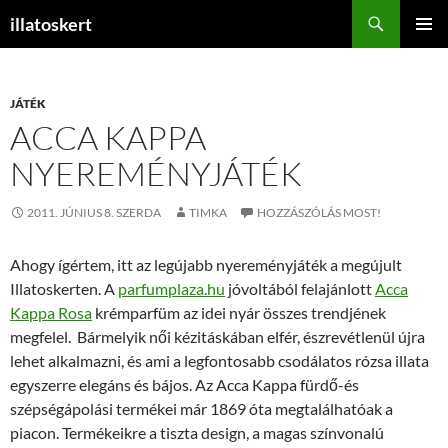
Keresés
illatoskert
KILÉPÉS
ELSŐDL
A
MENÜ
TARTALOMBA
JÁTÉK
ACCA KAPPA
NYEREMÉNYJÁTÉK
2011. JÚNIUS 8. SZERDA
TIMKA
HOZZÁSZÓLÁS MOST!
Ahogy ígértem, itt az legújabb nyereményjáték a megújult
Illatoskerten. A
parfumplaza.hu
jóvoltából felajánlott
Acca
Kappa Rosa
krémparfüm az idei nyár összes trendjének
megfelel. Bármelyik női kézitáskában elfér, észrevétlenül újra
lehet alkalmazni, és ami a legfontosabb csodálatos rózsa illata
egyszerre elegáns és bájos. Az Acca Kappa fürdő-és
szépségápolási termékei már 1869 óta megtalálhatóak a
piacon. Termékeikre a tiszta design, a magas színvonalú