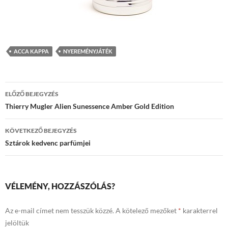
ACCA KAPPA
NYEREMÉNYJÁTÉK
Bejegyzés
ELŐZŐ BEJEGYZÉS
navigáció
Thierry Mugler Alien Sunessence Amber Gold Edition
KÖVETKEZŐ BEJEGYZÉS
Sztárok kedvenc parfümjei
VÉLEMÉNY, HOZZÁSZÓLÁS?
Az e-mail címet nem tesszük közzé.
A kötelező mezőket
*
karakterrel
jelöltük