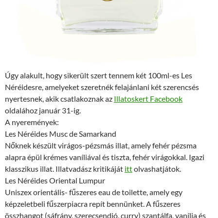
Úgy alakult, hogy sikerült szert tennem két 100ml-es Les
Néréidesre, amelyeket szeretnék felajánlani két szerencsés
nyertesnek, akik csatlakoznak az
Illatoskert Facebook
oldalához január 31-ig.
A nyeremények:
Les Néréides Musc de Samarkand
Nőknek készült virágos-pézsmás illat, amely fehér pézsma
alapra épül krémes vaníliával és tiszta, fehér virágokkal. Igazi
klasszikus illat. Illatvadász kritikáját
itt
olvashatjátok.
Les Néréides Oriental Lumpur
Uniszex orientális- fűszeres eau de toilette, amely egy
képzeletbeli fűszerpiacra repít bennünket. A fűszeres
összhangot (sáfrány, szerecsendió, curry) szantálfa, vanília és