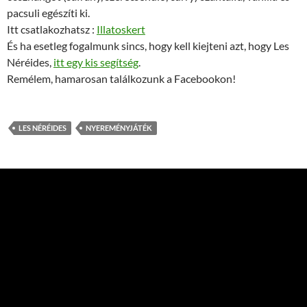
pacsuli egészíti ki.
Itt csatlakozhatsz :
Illatoskert
És ha esetleg fogalmunk sincs, hogy kell kiejteni azt, hogy Les
Néréides,
itt egy kis segítség
.
Remélem, hamarosan találkozunk a Facebookon!
LES NÉRÉIDES
NYEREMÉNYJÁTÉK