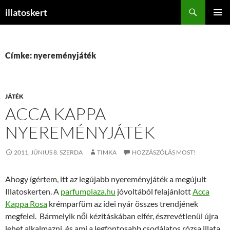
Keresés
illatoskert
KILÉPÉS
ELSŐDL
A
MENÜ
TARTALOMBA
Címke: nyereményjáték
JÁTÉK
ACCA KAPPA
NYEREMÉNYJÁTÉK
2011. JÚNIUS 8. SZERDA
TIMKA
HOZZÁSZÓLÁS MOST!
Ahogy ígértem, itt az legújabb nyereményjáték a megújult
Illatoskerten. A
parfumplaza.hu
jóvoltából felajánlott
Acca
Kappa Rosa
krémparfüm az idei nyár összes trendjének
megfelel. Bármelyik női kézitáskában elfér, észrevétlenül újra
lehet alkalmazni, és ami a legfontosabb csodálatos rózsa illata