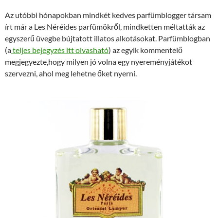
Az utóbbi hónapokban mindkét kedves parfümblogger társam
írt már a Les Néréides parfümökről, mindketten méltatták az
egyszerű üvegbe bújtatott illatos alkotásokat. Parfümblogban
(a
teljes bejegyzés itt olvasható
) az egyik kommentelő
megjegyezte,hogy milyen jó volna egy nyereményjátékot
szervezni, ahol meg lehetne őket nyerni.