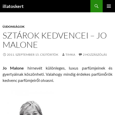
Keresés
illatoskert
KILÉPÉS
ELSŐDL
A
MENÜ
TARTALOMBA
ÚJDONSÁGOK
SZTÁROK KEDVENCEI – JO
MALONE
2011. SZEPTEMBER 15. CSÜTÖRTÖK
TIMKA
2 HOZZÁSZÓLÁS
Jo Malone
hírnevét különleges, luxus parfümjeinek és
gyertyáinak köszönheti. Valahogy mindig érdekes parfümőrök
kedvenc parfümjeiről olvasni.