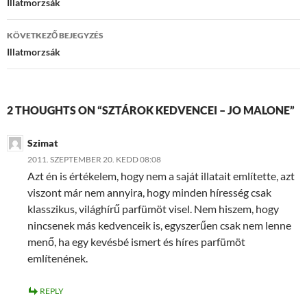
navigáció
Illatmorzsák
KÖVETKEZŐ BEJEGYZÉS
Illatmorzsák
2 THOUGHTS ON “SZTÁROK KEDVENCEI – JO MALONE”
Szimat
2011. SZEPTEMBER 20. KEDD 08:08
Azt én is értékelem, hogy nem a saját illatait említette, azt
viszont már nem annyira, hogy minden híresség csak
klasszikus, világhírű parfümöt visel. Nem hiszem, hogy
nincsenek más kedvenceik is, egyszerűen csak nem lenne
menő, ha egy kevésbé ismert és híres parfümöt
említenének.
REPLY