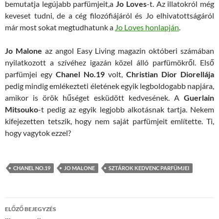
bemutatja legújabb parfümjeit,a
Jo Loves
-t. Az illatokról még
keveset tudni, de a cég filozófiájáról és Jo elhivatottságáról
már most sokat megtudhatunk a
Jo Loves honlapján
.
Jo Malone
az angol Easy Living magazin októberi számában
nyilatkozott a szívéhez igazán közel álló parfümökről. Első
parfümjei egy
Chanel No.19
volt,
Christian Dior Diorellája
pedig mindig emlékezteti életének egyik legboldogabb napjára,
amikor is örök hűséget esküdött kedvesének. A
Guerlain
Mitsouko
-t pedig az egyik legjobb alkotásnak tartja. Nekem
kifejezetten tetszik, hogy nem saját parfümjeit említette. Ti,
hogy vagytok ezzel?
CHANEL NO.19
JO MALONE
SZTÁROK KEDVENC PARFÜMJEI
Bejegyzés
ELŐZŐ BEJEGYZÉS