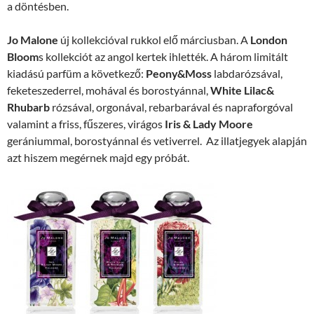
a döntésben.
Jo Malone
új kollekcióval rukkol elő márciusban. A
London
Bloom
s kollekciót az angol kertek ihlették. A három limitált
kiadású parfüm a következő:
Peony&Moss
labdarózsával,
feketeszederrel, mohával és borostyánnal,
White Lilac&
Rhubarb
rózsával, orgonával, rebarbarával és napraforgóval
valamint a friss, fűszeres, virágos
Iris & Lady Moore
gerániummal, borostyánnal és vetiverrel. Az illatjegyek alapján
azt hiszem megérnek majd egy próbát.