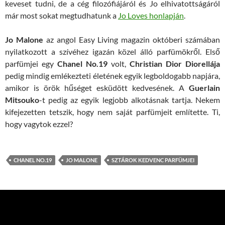
keveset tudni, de a cég filozófiájáról és Jo elhivatottságáról
már most sokat megtudhatunk a
Jo Loves honlapján
.
Jo Malone
az angol Easy Living magazin októberi számában
nyilatkozott a szívéhez igazán közel álló parfümökről. Első
parfümjei egy
Chanel No.19
volt,
Christian Dior Diorellája
pedig mindig emlékezteti életének egyik legboldogabb napjára,
amikor is örök hűséget esküdött kedvesének. A
Guerlain
Mitsouko
-t pedig az egyik legjobb alkotásnak tartja. Nekem
kifejezetten tetszik, hogy nem saját parfümjeit említette. Ti,
hogy vagytok ezzel?
CHANEL NO.19
JO MALONE
SZTÁROK KEDVENC PARFÜMJEI