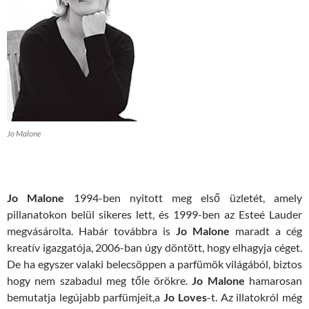
Jo Malone
Jo Malone
1994-ben nyitott meg első üzletét, amely
pillanatokon belül sikeres lett, és 1999-ben az Esteé Lauder
megvásárolta. Habár továbbra is
Jo Malone
maradt a cég
kreatív igazgatója, 2006-ban úgy döntött, hogy elhagyja céget.
De ha egyszer valaki belecsöppen a parfümök világából, biztos
hogy nem szabadul meg tőle örökre.
Jo Malone
hamarosan
bemutatja legújabb parfümjeit,a
Jo Loves
-t. Az illatokról még