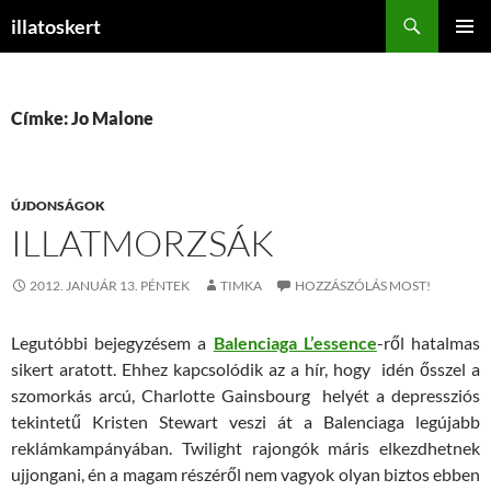
Keresés
illatoskert
KILÉPÉS
ELSŐDL
A
MENÜ
TARTALOMBA
Címke: Jo Malone
ÚJDONSÁGOK
ILLATMORZSÁK
2012. JANUÁR 13. PÉNTEK
TIMKA
HOZZÁSZÓLÁS MOST!
Legutóbbi bejegyzésem a
Balenciaga L’essence
-ről hatalmas
sikert aratott. Ehhez kapcsolódik az a hír, hogy idén ősszel a
szomorkás arcú, Charlotte Gainsbourg helyét a depressziós
tekintetű Kristen Stewart veszi át a Balenciaga legújabb
reklámkampányában. Twilight rajongók máris elkezdhetnek
ujjongani, én a magam részéről nem vagyok olyan biztos ebben