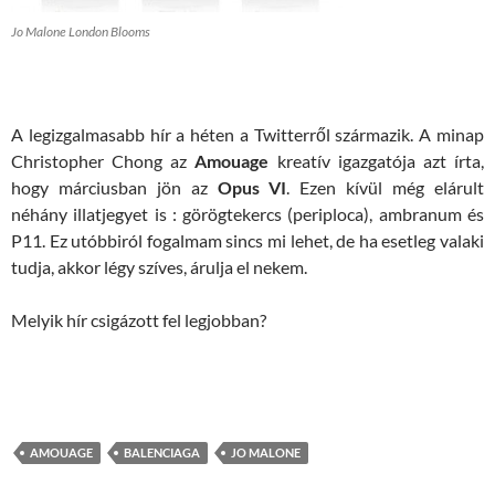
Jo Malone London Blooms
A legizgalmasabb hír a héten a Twitterről származik. A minap
Christopher Chong az
Amouage
kreatív igazgatója azt írta,
hogy márciusban jön az
Opus VI
. Ezen kívül még elárult
néhány illatjegyet is : görögtekercs (periploca), ambranum és
P11. Ez utóbbiról fogalmam sincs mi lehet, de ha esetleg valaki
tudja, akkor légy szíves, árulja el nekem.
Melyik hír csigázott fel legjobban?
AMOUAGE
BALENCIAGA
JO MALONE