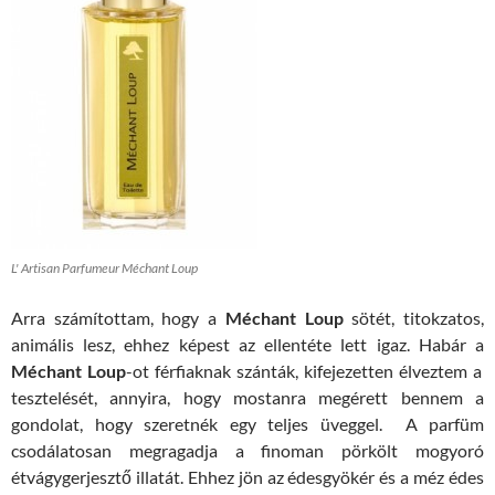
L' Artisan Parfumeur Méchant Loup
Arra számítottam, hogy a
Méchant Loup
sötét, titokzatos,
animális lesz, ehhez képest az ellentéte lett igaz. Habár a
Méchant Loup
-ot férfiaknak szánták, kifejezetten élveztem a
tesztelését, annyira, hogy mostanra megérett bennem a
gondolat, hogy szeretnék egy teljes üveggel. A parfüm
csodálatosan megragadja a finoman pörkölt mogyoró
étvágygerjesztő illatát. Ehhez jön az édesgyökér és a méz édes