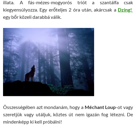
illata. A fás-mézes-mogyorós triót a szantálfa csak
kiegyensúlyozza. Egy erőteljes 2 óra után, akárcsak a
Dzing!
egy bőr közeli darabbá válik.
Összességében azt mondanám, hogy a
Méchant Loup
-ot vagy
szeretjük vagy utáljuk, köztes út nem igazán fog létezni. De
mindenképp ki kell próbálni!