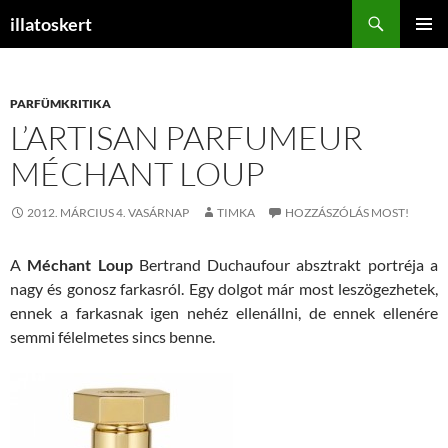
Keresés
illatoskert
KILÉPÉS
ELSŐDL
A
MENÜ
TARTALOMBA
PARFÜMKRITIKA
L’ARTISAN PARFUMEUR
MÉCHANT LOUP
2012. MÁRCIUS 4. VASÁRNAP
TIMKA
HOZZÁSZÓLÁS MOST!
A
Méchant Loup
Bertrand Duchaufour absztrakt portréja a
nagy és gonosz farkasról. Egy dolgot már most leszögezhetek,
ennek a farkasnak igen nehéz ellenállni, de ennek ellenére
semmi félelmetes sincs benne.