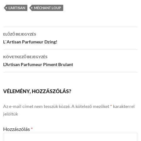
L'ARTISAN
MÉCHANT LOUP
Bejegyzés
ELŐZŐ BEJEGYZÉS
navigáció
L`Artisan Parfumeur Dzing!
KÖVETKEZŐ BEJEGYZÉS
L’Artisan Parfumeur Piment Brulant
VÉLEMÉNY, HOZZÁSZÓLÁS?
Az e-mail címet nem tesszük közzé.
A kötelező mezőket
*
karakterrel
jelöltük
Hozzászólás
*