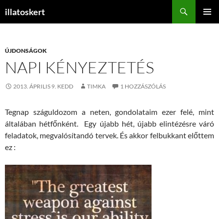
Keresés
illatoskert
KILÉPÉS
ELSŐDL
A
MENÜ
TARTALOMBA
ÚJDONSÁGOK
NAPI KÉNYEZTETÉS
2013. ÁPRILIS 9. KEDD
TIMKA
1 HOZZÁSZÓLÁS
Tegnap száguldozom a neten, gondolataim ezer felé, mint
általában hétfőnként. Egy újabb hét, újabb elintézésre váró
feladatok, megvalósítandó tervek. És akkor felbukkant előttem
ez :