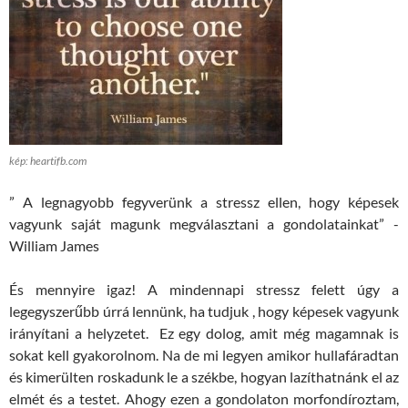
kép: heartifb.com
” A legnagyobb fegyverünk a stressz ellen, hogy képesek
vagyunk saját magunk megválasztani a gondolatainkat” -
William James
És mennyire igaz! A mindennapi stressz felett úgy a
legegyszerűbb úrrá lennünk, ha tudjuk , hogy képesek vagyunk
irányítani a helyzetet. Ez egy dolog, amit még magamnak is
sokat kell gyakorolnom. Na de mi legyen amikor hullafáradtan
és kimerülten roskadunk le a székbe, hogyan lazíthatnánk el az
elmét és a testet. Ahogy ezen a gondolaton morfondíroztam,