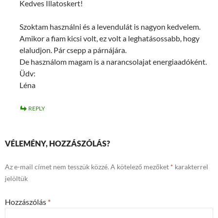
Kedves Illatoskert!
Szoktam használni és a levendulát is nagyon kedvelem.
Amikor a fiam kicsi volt, ez volt a leghatásossabb, hogy
elaludjon. Pár csepp a párnájára.
De használom magam is a narancsolajat energiaadóként.
Üdv:
Léna
REPLY
VÉLEMÉNY, HOZZÁSZÓLÁS?
Az e-mail címet nem tesszük közzé.
A kötelező mezőket
*
karakterrel
jelöltük
Hozzászólás
*