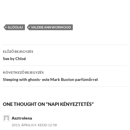
ILLÓOLAJ
VALERIE ANN WORWOOD
Bejegyzés
ELŐZŐ BEJEGYZÉS
navigáció
See by Chloé
KÖVETKEZŐ BEJEGYZÉS
Sleeping with ghosts- este Mark Buxton parfümőrrel
ONE THOUGHT ON “NAPI KÉNYEZTETÉS”
Asztrolena
2013. ÁPRILIS 9. KEDD 12:58