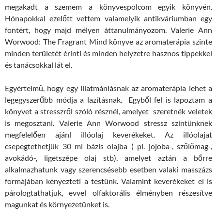
megakadt a szemem a könyvespolcom egyik könyvén.
Hónapokkal ezelőtt vettem valamelyik antikváriumban egy
fontért, hogy majd mélyen áttanulmányozom. Valerie Ann
Worwood: The Fragrant Mind könyve az aromaterápia szinte
minden területét érinti és minden helyzetre hasznos tippekkel
és tanácsokkal lát el.
Egyértelmű, hogy egy illatmániásnak az aromaterápia lehet a
legegyszerűbb módja a lazításnak. Egyből fel is lapoztam a
könyvet a stresszről szóló résznél, amelyet szeretnék veletek
is megosztani. Valerie Ann Worwood stressz szintünknek
megfelelően ajánl illóolaj keverékeket. Az illóolajat
csepegtethetjük 30 ml bázis olajba ( pl. jojoba-, szőlőmag-,
avokádó-, ligetszépe olaj stb), amelyet aztán a bőrre
alkalmazhatunk vagy szerencsésebb esetben valaki masszázs
formájában kényezteti a testünk. Valamint keverékeket el is
párologtathatjuk, evvel olfaktorális élményben részesítve
magunkat és környezetünket is.