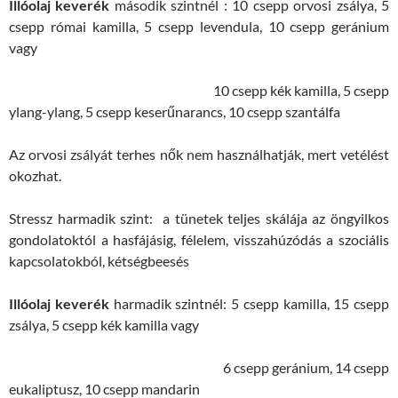
Illóolaj keverék
második szintnél : 10 csepp orvosi zsálya, 5
csepp római kamilla, 5 csepp levendula, 10 csepp geránium
vagy
10 csepp kék kamilla, 5 csepp
ylang-ylang, 5 csepp keserűnarancs, 10 csepp szantálfa
Az orvosi zsályát terhes nők nem használhatják, mert vetélést
okozhat.
Stressz harmadik szint: a tünetek teljes skálája az öngyilkos
gondolatoktól a hasfájásig, félelem, visszahúzódás a szociális
kapcsolatokból, kétségbeesés
Illóolaj keverék
harmadik szintnél: 5 csepp kamilla, 15 csepp
zsálya, 5 csepp kék kamilla vagy
6 csepp geránium, 14 csepp
eukaliptusz, 10 csepp mandarin