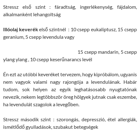
Stressz első szint : fáradtság, ingerlékenység, fájdalom,
alkalmanként lehangoltság
Illóolaj keverék
első szintnél : 10 csepp eukaliptusz, 15 csepp
geranium, 5 csepp levendula vagy
15 csepp mandarin, 5 csepp
ylang ylang , 10 csepp keserűnarancs levél
Én ezt az utóbbi keveréket tervezem, hogy kipróbálom, ugyanis
nem vagyok valami nagy rajongója a levendulának. Habár
tudom, sok helyen az egyik leghatásosabb nyugtatónak
nevezik, nekem legtöbbször öreg hölgyek jutnak csak eszembe,
ha levendulát szagolok a levegőben.
Stressz második szint : szorongás, depresszió, étel allergiák,
ismétlődő gyulladások, szubakut betegségek