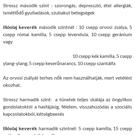
Stressz második szint : szorongás, depresszió, étel allergiák,
ismétlődő gyulladások, szubakut betegségek
Illóolaj keverék
második szintnél : 10 csepp orvosi zsálya, 5
csepp római kamilla, 5 csepp levendula, 10 csepp geránium
vagy
10 csepp kék kamilla, 5 csepp
ylang-ylang, 5 csepp keserűnarancs, 10 csepp szantálfa
Az orvosi zsályát terhes nők nem használhatják, mert vetélést
okozhat.
Stressz harmadik szint: a tünetek teljes skálája az öngyilkos
gondolatoktól a hasfájásig, félelem, visszahúzódás a szociális
kapcsolatokból, kétségbeesés
Illóolaj keverék
harmadik szintnél: 5 csepp kamilla, 15 csepp