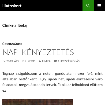
Keresés
illatoskert
KILÉPÉS
ELSŐDL
A
MENÜ
TARTALOMBA
Címke: illóolaj
ÚJDONSÁGOK
NAPI KÉNYEZTETÉS
2013. ÁPRILIS 9. KEDD
TIMKA
1 HOZZÁSZÓLÁS
Tegnap száguldozom a neten, gondolataim ezer felé, mint
általában hétfőnként. Egy újabb hét, újabb elintézésre váró
feladatok, megvalósítandó tervek. És akkor felbukkant előttem
ez :