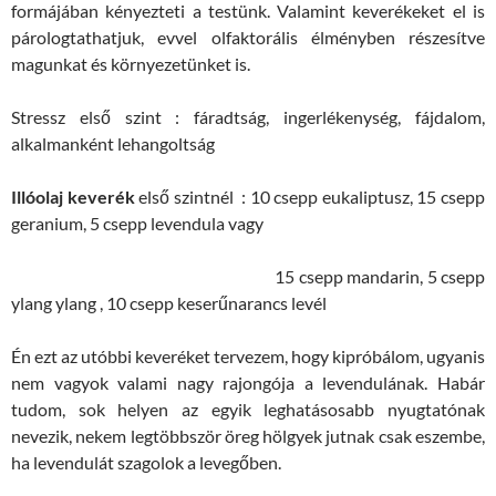
formájában kényezteti a testünk. Valamint keverékeket el is
párologtathatjuk, evvel olfaktorális élményben részesítve
magunkat és környezetünket is.
Stressz első szint : fáradtság, ingerlékenység, fájdalom,
alkalmanként lehangoltság
Illóolaj keverék
első szintnél : 10 csepp eukaliptusz, 15 csepp
geranium, 5 csepp levendula vagy
15 csepp mandarin, 5 csepp
ylang ylang , 10 csepp keserűnarancs levél
Én ezt az utóbbi keveréket tervezem, hogy kipróbálom, ugyanis
nem vagyok valami nagy rajongója a levendulának. Habár
tudom, sok helyen az egyik leghatásosabb nyugtatónak
nevezik, nekem legtöbbször öreg hölgyek jutnak csak eszembe,
ha levendulát szagolok a levegőben.