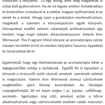
irányítani a helyzetet. Ez egy dolog, amit még magamnak is
sokat kell gyakorolnom. Na de mi legyen amikor hullafáradtan
és kimerülten roskadunk le a székbe, hogyan lazíthatnánk el az
elmét és a testet. Ahogy ezen a gondolaton morfondíroztam,
megakadt a szemem a könyvespolcom egyik könyvén.
Hónapokkal ezelőtt vettem valamelyik antikváriumban egy
fontért, hogy majd mélyen áttanulmányozom. Valerie Ann
Worwood: The Fragrant Mind könyve az aromaterápia szinte
minden területét érinti és minden helyzetre hasznos tippekkel
és tanácsokkal lát el.
Egyértelmű, hogy egy illatmániásnak az aromaterápia lehet a
legegyszerűbb módja a lazításnak. Egyből fel is lapoztam a
könyvet a stresszről szóló résznél, amelyet szeretnék veletek
is megosztani. Valerie Ann Worwood stressz szintünknek
megfelelően ajánl illóolaj keverékeket. Az illóolajat
csepegtethetjük 30 ml bázis olajba ( pl. jojoba-, szőlőmag-,
avokádó-, ligetszépe olaj stb), amelyet aztán a bőrre
alkalmazhatunk vagy szerencsésebb esetben valaki masszázs