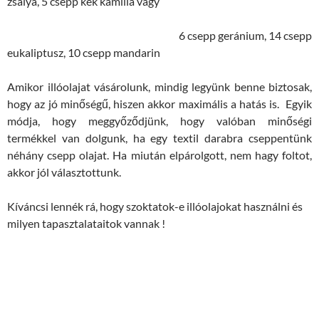
zsálya, 5 csepp kék kamilla vagy
6 csepp geránium, 14 csepp
eukaliptusz, 10 csepp mandarin
Amikor illóolajat vásárolunk, mindig legyünk benne biztosak,
hogy az jó minőségű, hiszen akkor maximális a hatás is. Egyik
módja, hogy meggyőződjünk, hogy valóban minőségi
termékkel van dolgunk, ha egy textil darabra cseppentünk
néhány csepp olajat. Ha miután elpárolgott, nem hagy foltot,
akkor jól választottunk.
Kíváncsi lennék rá, hogy szoktatok-e illóolajokat használni és
milyen tapasztalataitok vannak !