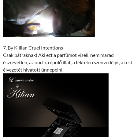
7. By Killian Cruel Intentions
Csak bátraknak! Aki ezt a parfümöt viseli, nem marad
észrevétlen, az oud-ra épülő illat, a féktelen szenvedélyt, a test
élvezetét hivatott ünnepelni.