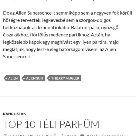
De az Alien Sunessence-t semmiképp sem a negyven fok körüli
hőségre tervezték, legkevésbé sem a szorgos-dolgos
hétköznapokra, de annál inkább Balaton-parti, nyüzsgő
éjszakákhoz, flörtölős medence partikhoz. Aztán, ha
legközelebb kapok egy meghívást egy ilyen partira, majd
meglátjuk, hogy lesz-e elég bátorságom viselni az Alien
Sunessence-t.
ALIEN
ALIEN SUN
THIERRY MUGLER
RANGLISTÁK
TOP 10 TÉLI PARFÜM
2010. DECEMBER 13. HÉTFŐ
TIMKA
HOZZÁSZÓLÁS MOST!