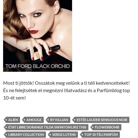
Most ti jöttök! Osszátok meg velünk a ti téli kedvenceiteket!
És ne felejtsétek el megnézni Illatvadász és a Parfümblog top
10-ét sem!
ALIEN
AMOUGE
BY KILLIAN
ESTÉE LAUDER SENSUOUS NOIR
ETAT LIBRE DORANGE TILDA SWINTON LIKE THIS
FLOWERBOMB
LIBRARY COLLECTION
SERGE LUTENS
TOP 10 TÉLI PARFÜM