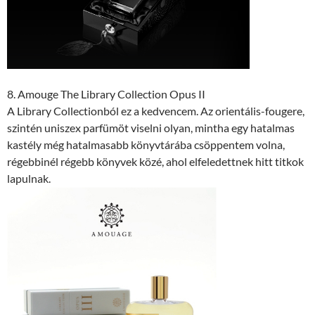
8. Amouge The Library Collection Opus II
A Library Collectionból ez a kedvencem. Az orientális-fougere,
szintén uniszex parfümöt viselni olyan, mintha egy hatalmas
kastély még hatalmasabb könyvtárába csöppentem volna,
régebbinél régebb könyvek közé, ahol elfeledettnek hitt titkok
lapulnak.