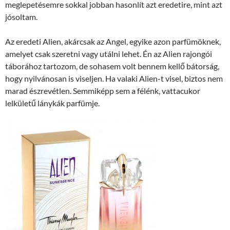
meglepetésemre sokkal jobban hasonlít azt eredetire, mint azt
jósoltam.
Az eredeti Alien, akárcsak az Angel, egyike azon parfümöknek,
amelyet csak szeretni vagy utálni lehet. Én az Alien rajongói
táborához tartozom, de sohasem volt bennem kellő bátorság,
hogy nyilvánosan is viseljen. Ha valaki Alien-t visel, biztos nem
marad észrevétlen. Semmiképp sem a félénk, vattacukor
lelkületű lánykák parfümje.