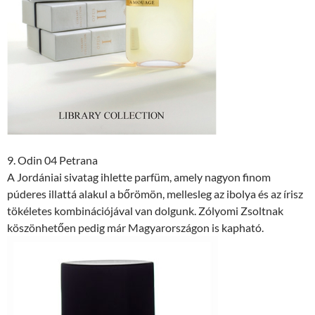
9. Odin 04 Petrana
A Jordániai sivatag ihlette parfüm, amely nagyon finom
púderes illattá alakul a bőrömön, mellesleg az ibolya és az írisz
tökéletes kombinációjával van dolgunk. Zólyomi Zsoltnak
köszönhetően pedig már Magyarországon is kapható.