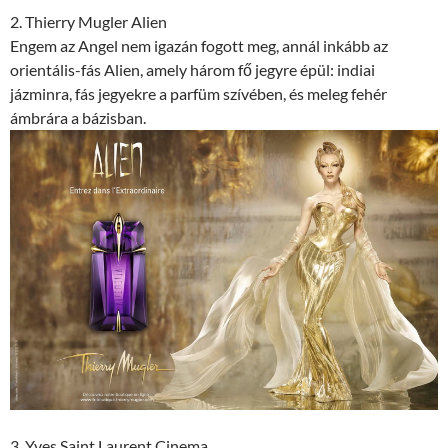
2. Thierry Mugler Alien
Engem az Angel nem igazán fogott meg, annál inkább az
orientális-fás Alien, amely három fő jegyre épül: indiai
jázminra, fás jegyekre a parfüm szívében, és meleg fehér
ámbrára a bázisban.
3. Yves Saint Laurent Cinema