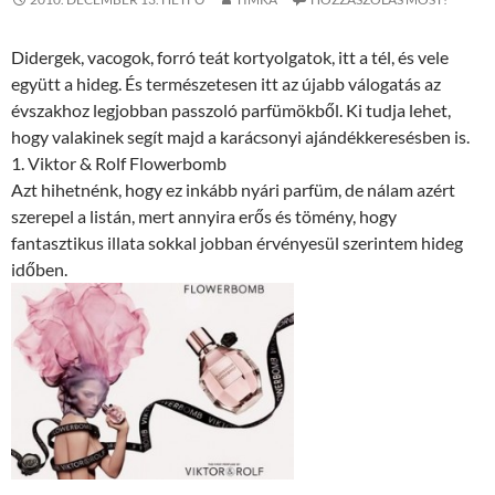
Didergek, vacogok, forró teát kortyolgatok, itt a tél, és vele
együtt a hideg. És természetesen itt az újabb válogatás az
évszakhoz legjobban passzoló parfümökből. Ki tudja lehet,
hogy valakinek segít majd a karácsonyi ajándékkeresésben is.
1. Viktor & Rolf Flowerbomb
Azt hihetnénk, hogy ez inkább nyári parfüm, de nálam azért
szerepel a listán, mert annyira erős és tömény, hogy
fantasztikus illata sokkal jobban érvényesül szerintem hideg
időben.