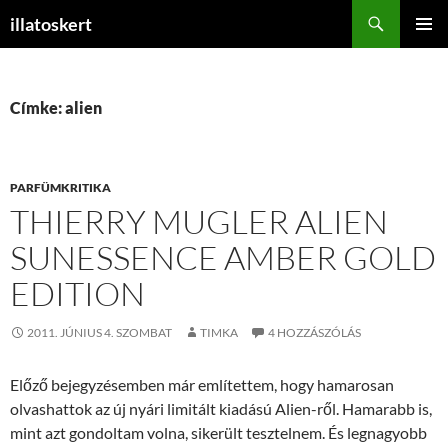
Keresés
illatoskert
KILÉPÉS
ELSŐDL
A
MENÜ
TARTALOMBA
Címke: alien
PARFÜMKRITIKA
THIERRY MUGLER ALIEN
SUNESSENCE AMBER GOLD
EDITION
2011. JÚNIUS 4. SZOMBAT
TIMKA
4 HOZZÁSZÓLÁS
Előző bejegyzésemben már említettem, hogy hamarosan
olvashattok az új nyári limitált kiadású Alien-ről. Hamarabb is,
mint azt gondoltam volna, sikerült tesztelnem. És legnagyobb