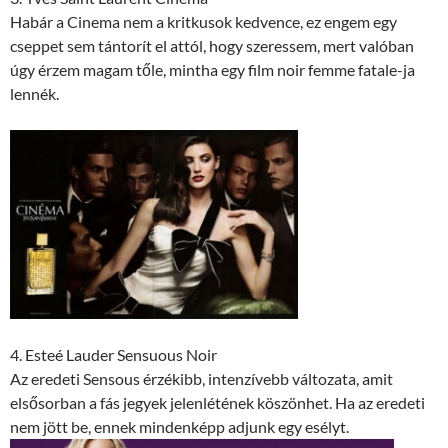
Habár a Cinema nem a kritkusok kedvence, ez engem egy
cseppet sem tántorít el attól, hogy szeressem, mert valóban
úgy érzem magam tőle, mintha egy film noir femme fatale-ja
lennék.
4. Esteé Lauder Sensuous Noir
Az eredeti Sensous érzékibb, intenzívebb változata, amit
elsősorban a fás jegyek jelenlétének köszönhet. Ha az eredeti
nem jött be, ennek mindenképp adjunk egy esélyt.