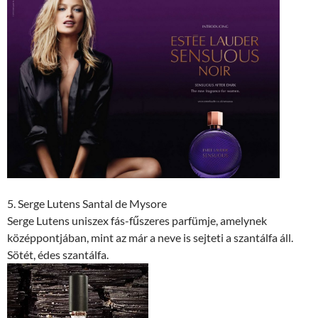
5. Serge Lutens Santal de Mysore
Serge Lutens uniszex fás-fűszeres parfümje, amelynek
középpontjában, mint az már a neve is sejteti a szantálfa áll.
Sötét, édes szantálfa.