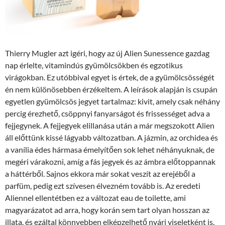
Thierry Mugler azt igéri, hogy az új Alien Sunessence gazdag
nap érlelte, vitamindús gyümölcsökben és egzotikus
virágokban. Ez utóbbival egyet is értek, de a gyümölcsösségét
én nem különösebben érzékeltem. A leírások alapján is csupán
egyetlen gyümölcsös jegyet tartalmaz: kivit, amely csak néhány
percig érezhető, csöppnyi fanyarságot és frissességet adva a
fejjegynek. A fejjegyek elillanása után a már megszokott Alien
áll előttünk kissé lágyabb változatban. A jázmin, az orchidea és
a vanília édes hármasa émelyítően sok lehet néhányuknak, de
megéri várakozni, amíg a fás jegyek és az ámbra előtoppannak
a háttérből. Sajnos ekkora már sokat veszít az erejéből a
parfüm, pedig ezt szívesen élvezném tovább is. Az eredeti
Aliennel ellentétben ez a változat eau de toilette, ami
magyarázatot ad arra, hogy korán sem tart olyan hosszan az
illata, és ezáltal könnyebben elképzelhető nyári viseletként is.