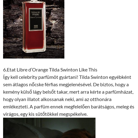
6.Etat Libre d’Orange Tilda Swinton Like This
Így kell celebrity parfümöt gyártani! Tilda Swinton egyébként
sem átlagos nőcske férfias megjelenésével. De biztos, hogy a
kemény külső lágy belsőt takar, mert arra kérte a parfümházat,
hogy olyan illatot alkossanak neki, ami az otthonára
emlékezteti. A parfüm ennek megfelelően barátságos, meleg és
virágos, egy kis sütőtökkel megspékelve.