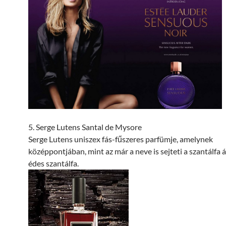
5. Serge Lutens Santal de Mysore
Serge Lutens uniszex fás-fűszeres parfümje, amelynek
középpontjában, mint az már a neve is sejteti a szantálfa ál
édes szantálfa.