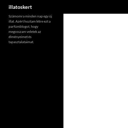
Keresés
illatoskert
Számomra minden nap egy új
illat. Azért hoztam létre ezt a
parfümblogot, hogy
megosszam veletek az
élményeimet és
tapasztalataimat.