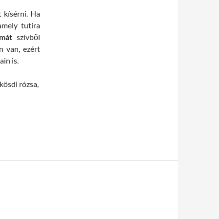
 kísérni. Ha
mely tutira
mát
szívből
n van, ezért
in is.
kösdi rózsa,