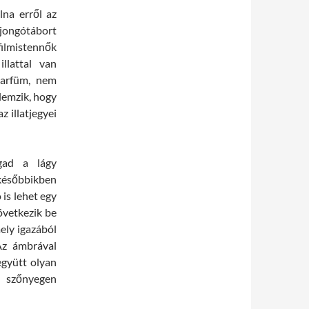
na erről az
jongótábort
ilmistennők
llattal van
parfüm, nem
llemzik, hogy
z illatjegyei
gad a lágy
 későbbikben
 is lehet egy
övetkezik be
mely igazából
Az ámbrával
együtt olyan
s szőnyegen