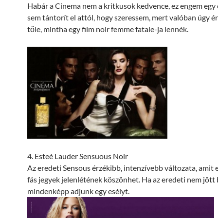
Habár a Cinema nem a kritkusok kedvence, ez engem egy
sem tántorít el attól, hogy szeressem, mert valóban úgy
tőle, mintha egy film noir femme fatale-ja lennék.
4. Esteé Lauder Sensuous Noir
Az eredeti Sensous érzékibb, intenzívebb változata, amit 
fás jegyek jelenlétének köszönhet. Ha az eredeti nem jött
mindenképp adjunk egy esélyt.