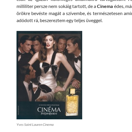
milliliter persze nem sokáig tartott, de a
Cinema
édes, mám
örökre bevéste magát a szívembe, és természetesen am
adódott rá, beszereztem egy teljes üveggel.
Yves Saint Lauren Cinema