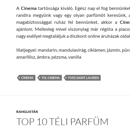
A
Cinema
tartóssága kiváló. Egész nap el fog bennünket
randira megyünk vagy egy olyan parfümöt keresünk, a
magabiztossággal ruház fel bennünket, akkor a
Cine
ajánlom. Mellesleg mivel viszonylag már régóta a piaco
nagy eséllyel megtaláljuk a diszkont online áruházak oldala
Illatjegyei: mandarin, mandulavirág, ciklámen, jázmin, pün
amarillisz, ámbra, pézsma, vanilla
CINEMA
YSL CINEMA
YVES SAINT LAUREN
RANGLISTÁK
TOP 10 TÉLI PARFÜM