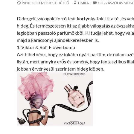
2010. DECEMBER 13. HÉTFŐ
TIMKA
HOZZÁSZÓLÁS MOST
Didergek, vacogok, forró teát kortyolgatok, itt a tél, és vel
hideg. És természetesen itt az újabb válogatás az évszakh
legjobban passzoló parfümökből. Ki tudja lehet, hogy vala
majd a karácsonyi ajándékkeresésben is.
1. Viktor & Rolf Flowerbomb
Azt hihetnénk, hogy ez inkább nyári parfüm, de nálam azér
listán, mert annyira erős és tömény, hogy fantasztikus illa
jobban érvényesül szerintem hideg időben.