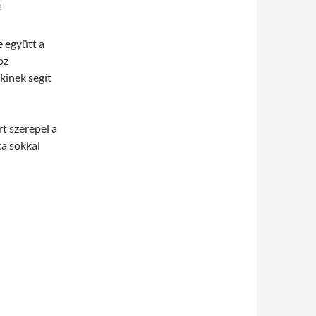
!
e együtt a
oz
kinek segít
t szerepel a
ta sokkal