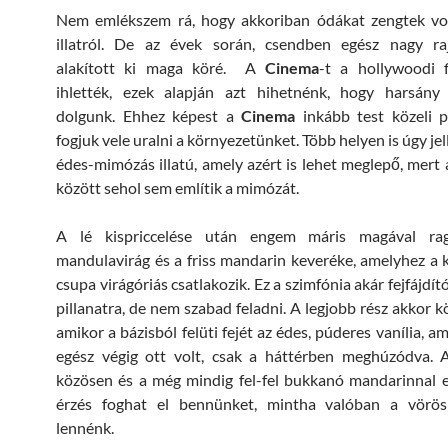
Nem emlékszem rá, hogy akkoriban ódákat zengtek vol
illatról. De az évek során, csendben egész nagy ra
alakított ki maga köré. A
Cinema
-t a hollywoodi f
ihlették, ezek alapján azt hihetnénk, hogy harsány i
dolgunk. Ehhez képest a
Cinema
inkább test közeli 
fogjuk vele uralni a környezetünket. Több helyen is úgy je
édes-mimózás illatú, amely azért is lehet meglepő, mert a
között sehol sem említik a mimózát.
A lé kispriccelése után engem máris magával ra
mandulavirág és a friss mandarin keveréke, amelyhez a
csupa virágóriás csatlakozik. Ez a szimfónia akár fejfájdító
pillanatra, de nem szabad feladni. A legjobb rész akkor k
amikor a bázisból felüti fejét az édes, púderes vanília, a
egész végig ott volt, csak a háttérben meghúzódva. 
közösen és a még mindig fel-fel bukkanó mandarinnal 
érzés foghat el bennünket, mintha valóban a vörö
lennénk.