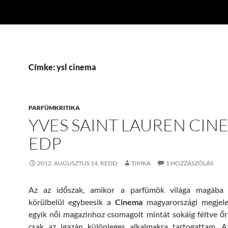
Címke: ysl cinema
PARFÜMKRITIKA
YVES SAINT LAUREN CIN
EDP
2012. AUGUSZTUS 14. KEDD
TIMKA
1 HOZZÁSZÓLÁS
Az az időszak, amikor a parfümök világa magába 
körülbelül egybeesik a
Cinema
magyarországi megjele
egyik női magazinhoz csomagolt mintát sokáig féltve őr
csak az igazán különleges alkalmakra tartogattam. 