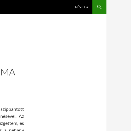
KILÉPÉS A TARTALOMBA
NÉVJEGY
EMA
szippantott
nésével. Az
izgettem, és
Az a néhány