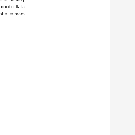
orító illata
int alkalmam