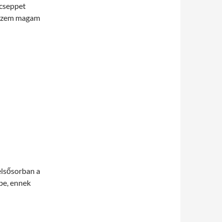
 cseppet
 érzem magam
elsősorban a
 be, ennek