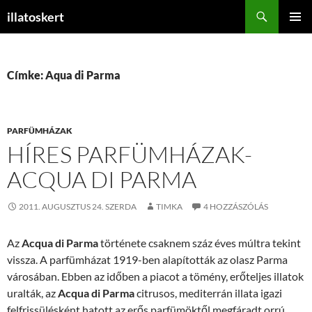
Keresés
illatoskert
KILÉPÉS
ELSŐDL
A
MENÜ
TARTALOMBA
Címke: Aqua di Parma
PARFÜMHÁZAK
HÍRES PARFÜMHÁZAK-
ACQUA DI PARMA
2011. AUGUSZTUS 24. SZERDA
TIMKA
4 HOZZÁSZÓLÁS
Az
Acqua di Parma
története csaknem száz éves múltra tekint
vissza. A parfümházat 1919-ben alapították az olasz Parma
városában. Ebben az időben a piacot a tömény, erőteljes illatok
uralták, az
Acqua di Parma
citrusos, mediterrán illata igazi
felfrissülésként hatott az erős parfümöktől megfáradt orrú