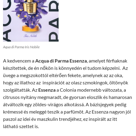
Aqua di Parma Iris Nobile
A kedvencem a
Acqua di Parma Essenza
, amelyet férfiaknak
készítettek, de én nőkön is könnyedén el tudom képzelni. Az
üvege a megszokottól eltérően fekete, amelynek az az oka,
hogy az illathoz az inspirációt az olasz szmokingok, öltönyök
szolgáltatták. Az
Essenza
a Colonia modernebb változata, a
citrusos nyitány megmaradt, de gyorsan eloszlik és hamarosan
átváltozik egy zöldes-virágos alkotássá. A bázisjegyek pedig
krémessé és meleggé teszik a parfümöt. Az Essenza nagyon jól
paszol az idei év maszkulin trendjéhez, ez inspirált az itt
látható szettet is.