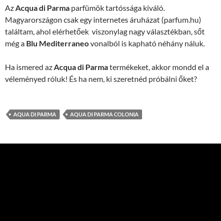
Az
Acqua di Parma
parfümök tartóssága kiváló.
Magyarországon csak egy internetes áruházat (parfum.hu)
találtam, ahol elérhetőek viszonylag nagy választékban, sőt
még a
Blu Mediterraneo
vonalból is kapható néhány náluk.
Ha ismered az
Acqua di Parma
termékeket, akkor mondd el a
véleményed róluk! És ha nem, ki szeretnéd próbálni őket?
AQUA DI PARMA
AQUA DI PARMA COLONIA