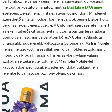
parfümház, ne várjunk semmiféle harsányságot, durvaságot,
megbotránkoztató pillanatot, mint az
Etat Libre D’Orange
esetében. De ezt nem, mint negatívumot mondom. Mindegyik
szerethető a maga módján, bár nem vagyok benne biztos, hogy
beruháznék egy egész üvegre. A
Colonia
-t azért szeretem, mert
a nekem túl erős citrusos nyitány után, a parfüm leszáradása
pont olyan illatú, mint a barátom bőre. A
Colonia Absoluta
virágosabb, púderesebb változata a Coloniának. Az
Iris Nobile
nem a megszokott íriszes illat, nem olyan földes és zöld, mint
mondjuk a Prada Infusion d’Iris, és az ylang-ylang valami
szokatlan érzékiséggel tölti fel. A
Magnolia Nobile
-lel
kapcsolatban pedig csak egyetlen gondolat bukkant fel a
fejembe folyamatosan az, hogy olyan, kis csinos.