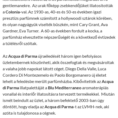
gentlemanekre. Az urak főképp zsebkendőjüket illatosították
a
Colonia-
val. Az 1930-as, 40-es és 50-es években igazi
presztízs parfümnek számított a hollywoodi sztárok körében,
és olyan nagyágyúk viselték büszkén, mint Cary Grant, Ava
Gardner, Eva Turner. A 60-as években fordult a kocka, a
parfümház elvesztette népszerűségét és a következő évtizedek
a túlélésről szóltak.
Az
Acqua di Parma
újraéledését három igen befolyásos
üzletembernek köszönheti, akik összefogtak és megvásároltak
a valaha jobb napokat látott céget. Diego Della Valle, Luca
Cordero Di Montezemelo és Paolo Borgomanero új életet
lehelt a feledésbe merült parfümházba. Kibővítették az
Acqua
di Parma
illatpalettáját a
Blu Mediterraneo
aromaterápiás
vonallal és interiőr illatosításra tervezett termékekkel. Miután
ismét beindult az üzlet, a három befektető 2003-ban úgy
döntött, hogy eladja az
Acqua di Parma
-t az LVMH-nek, aki
azóta is tulajdonosa a cégnek.