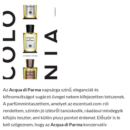
Az
Acqua di Parma
napsárga színű, eleganciát és
kifinomultságot sugárzó üvegei nekem kifejezetten tetszenek.
A parfümmintaszettem, amelyet az escentuel.com-ról
rendeltem, szintén jó ízlésről tanúskodik, ráadásul mindegyik
kifújós teszter, ami külön plusz pontot érdemel. Először is le
kell szögeznem, hogy az
Acqua di Parma
konzervatív