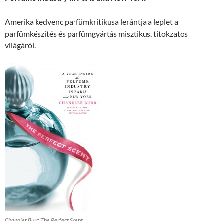
Amerika kedvenc parfümkritikusa lerántja a leplet a
parfümkészítés és parfümgyártás misztikus, titokzatos
világáról.
Chandler Burr: The Perfect Scent