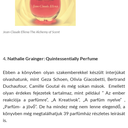
Jean-Claude Ellena The Alchemy of Scent
4
. Nathalie Grainger: Quintessentially Perfume
Ebben a könyvben olyan szakemberekkel készült interjúkat
olvashatunk, mint Geza Schoen, Olivia Giacobetti, Bertrand
Duchaufour, Camille Goutal és még sokan mások. Emellett
olyan érdekes fejezetek tartalmaz, mint például ” Az ember
reakciója a parfümre”, „A Kreatívok”, „A parfüm nyelve” ,
„Parfüm- a jövő”. De ha mindez még nem lenne elegendő, a
könyvben még megtalálhatjuk 39 parfümház részletes leírását
is.