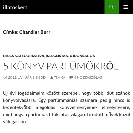
Keresés
illatoskert
KILÉPÉS
ELSŐDL
A
MENÜ
TARTALOMBA
Címke: Chandler Burr
NINCS KATEGORIZÁLVA
,
RANGLISTÁK
,
ÚJDONSÁGOK
5 KÖNYV PARFÜMÖKRŐL
2012. JANUÁR 3. KEDD
TIMKA
4 HOZZÁSZÓLÁS
Új évi fogadalmaim között szerepel, hogy több időt szánok
könyvolvasásra. Egy parfümmániás számára pedig nincs is
kézenfekvőbb megoldás könyvélményeinek elmélyítésére,
mint hogy a parfümök titokzatos világáról íródott művek közül
válogasson.