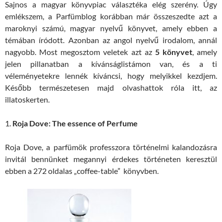
Sajnos a magyar könyvpiac választéka elég szerény. Úgy
emlékszem, a Parfümblog korábban már összeszedte azt a
maroknyi számú, magyar nyelvű könyvet, amely ebben a
témában íródott. Azonban az angol nyelvű irodalom, annál
nagyobb. Most megosztom veletek azt az
5 könyvet
, amely
jelen pillanatban a kívánságlistámon van, és a ti
véleményetekre lennék kíváncsi, hogy melyikkel kezdjem.
Később természetesen majd olvashattok róla itt, az
illatoskerten.
1.
Roja Dove: The essence of Perfume
Roja Dove, a parfümök professzora történelmi kalandozásra
invitál bennünket megannyi érdekes történeten keresztül
ebben a 272 oldalas „coffee-table” könyvben.