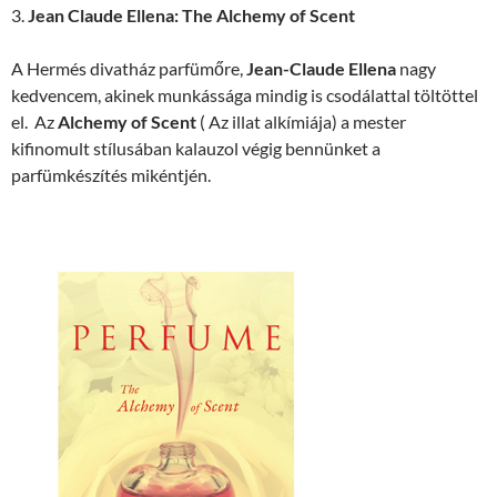
3.
Jean Claude Ellena: The Alchemy of Scent
A Hermés divatház parfümőre,
Jean-Claude Ellena
nagy
kedvencem, akinek munkássága mindig is csodálattal töltöttel
el. Az
Alchemy of Scent
( Az illat alkímiája) a mester
kifinomult stílusában kalauzol végig bennünket a
parfümkészítés mikéntjén.