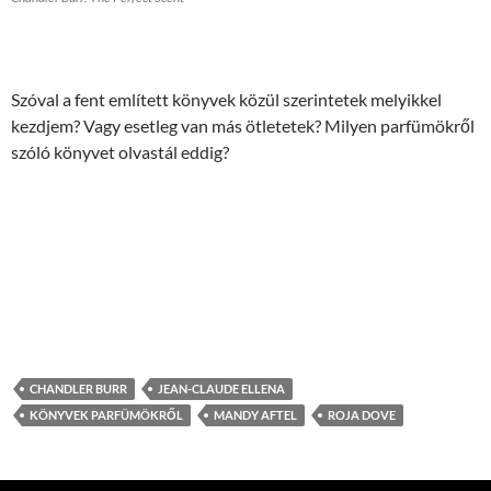
Szóval a fent említett könyvek közül szerintetek melyikkel
kezdjem? Vagy esetleg van más ötletetek? Milyen parfümökről
szóló könyvet olvastál eddig?
CHANDLER BURR
JEAN-CLAUDE ELLENA
KÖNYVEK PARFÜMÖKRŐL
MANDY AFTEL
ROJA DOVE