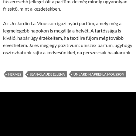
fűszeresebb jelleget ölt a parfüm, de még mindig ugyanolyan
frissítő, mint a kezdetekben.
Az Un Jardin La Mousson igazi nyári parfüm, amely még a
legmelegebb napokon is megállja a helyét. A tartóssága is
kiváló, habár úgy érzékeltem, ha textilre fújom még tovább
élvezhetem. Ja és még egy pozitívum: uniszex parfüm, úgyhogy
osztozhatunk rajta a kedvesünkkel, na persze csak ha akarunk.
HERMES
JEAN-CLAUDE ELLENA
UN JARDIN APRES LA MOUSSON