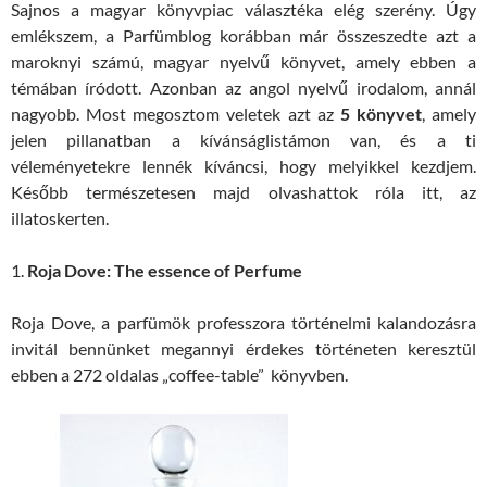
Sajnos a magyar könyvpiac választéka elég szerény. Úgy
emlékszem, a Parfümblog korábban már összeszedte azt a
maroknyi számú, magyar nyelvű könyvet, amely ebben a
témában íródott. Azonban az angol nyelvű irodalom, annál
nagyobb. Most megosztom veletek azt az
5 könyvet
, amely
jelen pillanatban a kívánságlistámon van, és a ti
véleményetekre lennék kíváncsi, hogy melyikkel kezdjem.
Később természetesen majd olvashattok róla itt, az
illatoskerten.
1.
Roja Dove: The essence of Perfume
Roja Dove, a parfümök professzora történelmi kalandozásra
invitál bennünket megannyi érdekes történeten keresztül
ebben a 272 oldalas „coffee-table” könyvben.