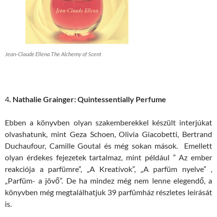
Jean-Claude Ellena The Alchemy of Scent
4
. Nathalie Grainger: Quintessentially Perfume
Ebben a könyvben olyan szakemberekkel készült interjúkat
olvashatunk, mint Geza Schoen, Olivia Giacobetti, Bertrand
Duchaufour, Camille Goutal és még sokan mások. Emellett
olyan érdekes fejezetek tartalmaz, mint például ” Az ember
reakciója a parfümre”, „A Kreatívok”, „A parfüm nyelve” ,
„Parfüm- a jövő”. De ha mindez még nem lenne elegendő, a
könyvben még megtalálhatjuk 39 parfümház részletes leírását
is.