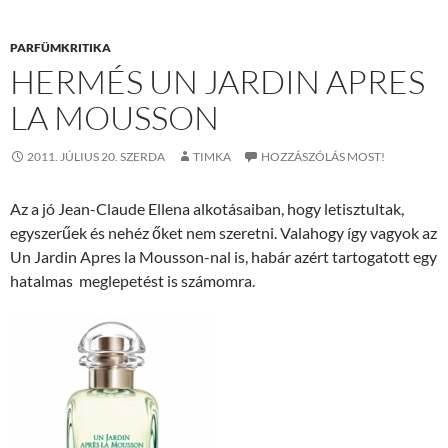
PARFÜMKRITIKA
HERMÉS UN JARDIN APRES
LA MOUSSON
2011. JÚLIUS 20. SZERDA
TIMKA
HOZZÁSZÓLÁS MOST!
Az a jó Jean-Claude Ellena alkotásaiban, hogy letisztultak,
egyszerűek és nehéz őket nem szeretni. Valahogy így vagyok az
Un Jardin Apres la Mousson-nal is, habár azért tartogatott egy
hatalmas meglepetést is számomra.