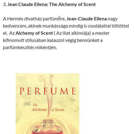
3.
Jean Claude Ellena: The Alchemy of Scent
A Hermés divatház parfümőre,
Jean-Claude Ellena
nagy
kedvencem, akinek munkássága mindig is csodálattal töltöttel
el. Az
Alchemy of Scent
( Az illat alkímiája) a mester
kifinomult stílusában kalauzol végig bennünket a
parfümkészítés mikéntjén.