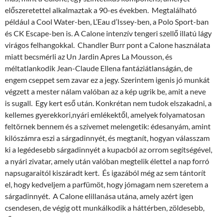
előszeretettel alkalmaztak a 90-es években. Megtalálható
például a Cool Water-ben, L’Eau d’Issey-ben, a Polo Sport-ban
és CK Escape-ben is. A Calone intenzív tengeri szellő illatú lágy
virágos felhangokkal. Chandler Burr pont a Calone használata
miatt becsmérli az Un Jardin Apres La Mousson, és
méltatlankodik Jean-Claude Ellena fantáziátlanságán, de
engem cseppet sem zavar ez a jegy. Szerintem igenis jó munkát
végzett a mester nálam valóban az a kép ugrik be, amit a neve
is sugall. Egy kert eső után. Konkrétan nem tudok elszakadni, a
kellemes gyerekkori,nyári emlékektől, amelyek folyamatosan
feltörnek bennem és a szívemet melengetik: édesanyám, amint
kilószámra eszi a sárgadinnyét, és megtanít, hogyan válasszam
ki a legédesebb sárgadinnyét a kupacból az orrom segítségével,
a nyári zivatar, amely után valóban megtelik élettel a nap forró
napsugaraitól kiszáradt kert. És igazából még az sem tántorít
el, hogy kedveljem a parfümöt, hogy jómagam nem szeretem a
sárgadinnyét. A Calone elillanása utána, amely azért igen
csendesen, de végig ott munkálkodik a háttérben, zöldesebb,