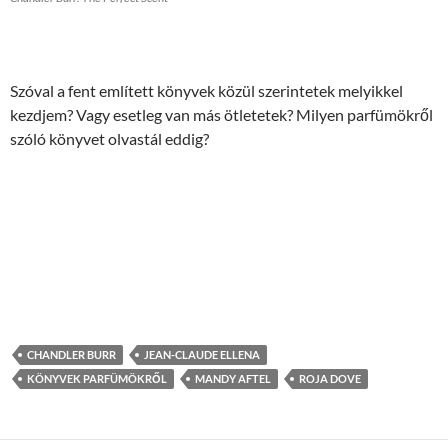
Szóval a fent említett könyvek közül szerintetek melyikkel
kezdjem? Vagy esetleg van más ötletetek? Milyen parfümökről
szóló könyvet olvastál eddig?
CHANDLER BURR
JEAN-CLAUDE ELLENA
KÖNYVEK PARFÜMÖKRŐL
MANDY AFTEL
ROJA DOVE