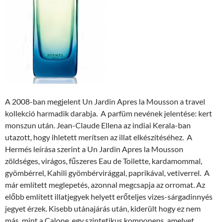
A 2008-ban megjelent Un Jardin Apres la Mousson a travel
kollekció harmadik darabja. A parfüm nevének jelentése: kert
monszun után. Jean-Claude Ellena az indiai Kerala-ban
utazott, hogy ihletett merítsen az illat elkészítéséhez. A
Hermés leírása szerint a Un Jardin Apres la Mousson
zöldséges, virágos, fűszeres Eau de Toilette, kardamommal,
gyömbérrel, Kahili gyömbérvirággal, paprikával, vetiverrel. A
már említett meglepetés, azonnal megcsapja az orromat. Az
előbb említett illatjegyek helyett erőteljes vizes-sárgadinnyés
jegyet érzek. Kisebb utánajárás után, kiderült hogy ez nem
más, mint a Calone, egy szintetikus komponens, amelyet