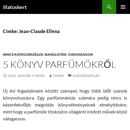
Keresés
illatoskert
KILÉPÉS
ELSŐDL
A
MENÜ
TARTALOMBA
Címke: Jean-Claude Ellena
NINCS KATEGORIZÁLVA
,
RANGLISTÁK
,
ÚJDONSÁGOK
5 KÖNYV PARFÜMÖKRŐL
2012. JANUÁR 3. KEDD
TIMKA
4 HOZZÁSZÓLÁS
Új évi fogadalmaim között szerepel, hogy több időt szánok
könyvolvasásra. Egy parfümmániás számára pedig nincs is
kézenfekvőbb megoldás könyvélményeinek elmélyítésére,
mint hogy a parfümök titokzatos világáról íródott művek közül
válogasson.