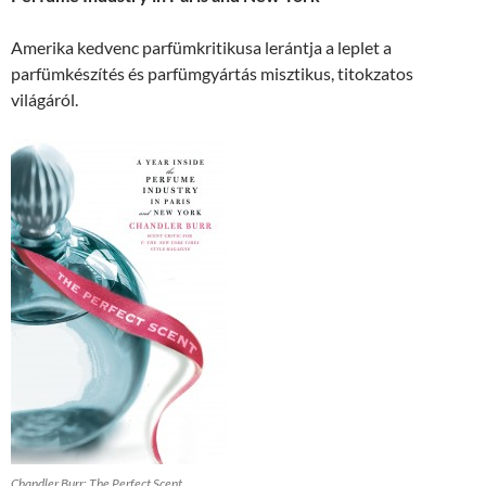
Amerika kedvenc parfümkritikusa lerántja a leplet a
parfümkészítés és parfümgyártás misztikus, titokzatos
világáról.
Chandler Burr: The Perfect Scent