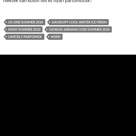
Nektek van külön téli és nyári parfümötök?
CK ONE SUMMER 2010
DAVIDOFF COOL WATER ICE FRESH
DKNY SUMMER 2010
GIORGIO ARMANI CODE SUMMER 2010
LIMITÁLT PARFÜMÖK
NYÁRI