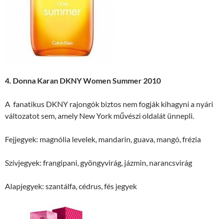
4. Donna Karan DKNY Women Summer 2010
A fanatikus DKNY rajongók biztos nem fogják kihagyni a nyári
változatot sem, amely New York művészi oldalát ünnepli.
Fejjegyek: magnólia levelek, mandarin, guava, mangó, frézia
Szívjegyek: frangipani, gyöngyvirág, jázmin, narancsvirág
Alapjegyek: szantálfa, cédrus, fés jegyek