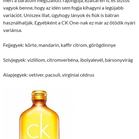
mert a barátom megszállott rajongója, ezáltal én is, és biztos
vagyok benne, hogy az idén sem fogja kihagyni a legújabb
variációt. Uniszex illat, úgyhogy lányok és fiúk is bátran
használhatják. Egyébként a CK One-nak ez már az ötödik nyári
variánsa.
Fejjegyek: körte, mandarin, kaffir citrom, görögdinnye
Szívjegyek: vízliliom, citromverbéna, ibolyalevél, bársonyvirág
Alapjegyek: vetiver, pacsuli, virginiai cédrus