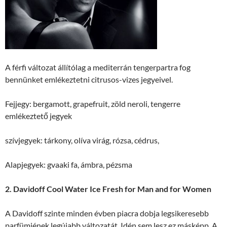
A férfi változat állítólag a mediterrán tengerpartra fog
bennünket emlékeztetni citrusos-vizes jegyeivel.
Fejjegy: bergamott, grapefruit, zöld neroli, tengerre
emlékeztető jegyek
szívjegyek: tárkony, olíva virág, rózsa, cédrus,
Alapjegyek: gvaaki fa, ámbra, pézsma
2. Davidoff Cool Water Ice Fresh for Man and for Women
A Davidoff szinte minden évben piacra dobja legsikeresebb
parfümjének legújabb változatát. Idén sem lesz ez másképp. A