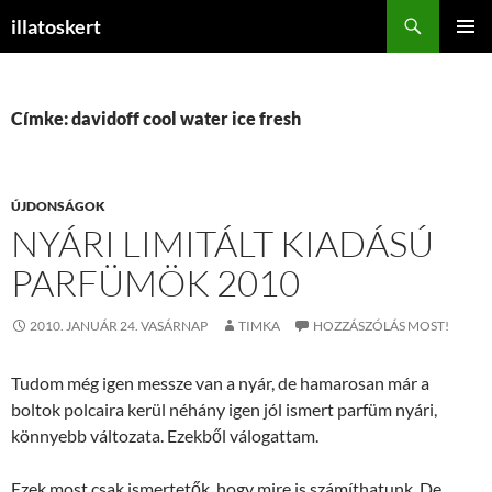
Keresés
illatoskert
KILÉPÉS
ELSŐDL
A
MENÜ
TARTALOMBA
Címke: davidoff cool water ice fresh
ÚJDONSÁGOK
NYÁRI LIMITÁLT KIADÁSÚ
PARFÜMÖK 2010
2010. JANUÁR 24. VASÁRNAP
TIMKA
HOZZÁSZÓLÁS MOST!
Tudom még igen messze van a nyár, de hamarosan már a
boltok polcaira kerül néhány igen jól ismert parfüm nyári,
könnyebb változata. Ezekből válogattam.
Ezek most csak ismertetők, hogy mire is számíthatunk. De