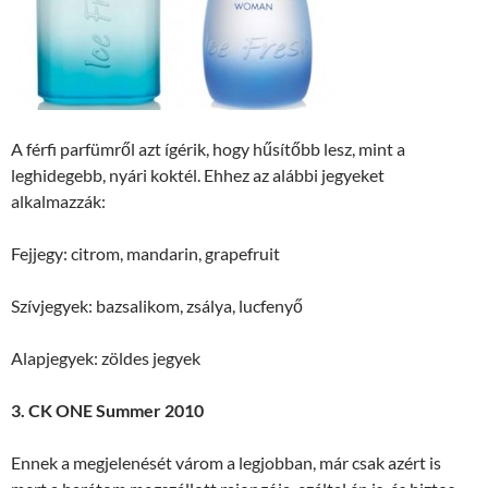
A férfi parfümről azt ígérik, hogy hűsítőbb lesz, mint a
leghidegebb, nyári koktél. Ehhez az alábbi jegyeket
alkalmazzák:
Fejjegy: citrom, mandarin, grapefruit
Szívjegyek: bazsalikom, zsálya, lucfenyő
Alapjegyek: zöldes jegyek
3. CK ONE Summer 2010
Ennek a megjelenését várom a legjobban, már csak azért is