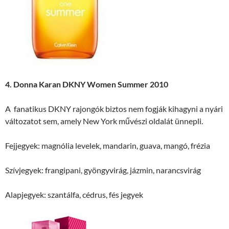
4. Donna Karan DKNY Women Summer 2010
A fanatikus DKNY rajongók biztos nem fogják kihagyni a nyári
változatot sem, amely New York művészi oldalát ünnepli.
Fejjegyek: magnólia levelek, mandarin, guava, mangó, frézia
Szívjegyek: frangipani, gyöngyvirág, jázmin, narancsvirág
Alapjegyek: szantálfa, cédrus, fés jegyek