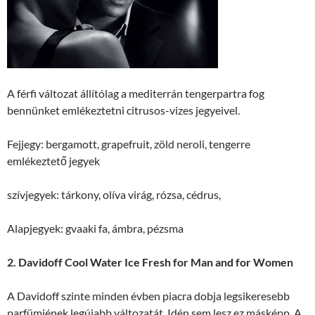
A férfi változat állítólag a mediterrán tengerpartra fog
bennünket emlékeztetni citrusos-vizes jegyeivel.
Fejjegy: bergamott, grapefruit, zöld neroli, tengerre
emlékeztető jegyek
szívjegyek: tárkony, olíva virág, rózsa, cédrus,
Alapjegyek: gvaaki fa, ámbra, pézsma
2. Davidoff Cool Water Ice Fresh for Man and for Women
A Davidoff szinte minden évben piacra dobja legsikeresebb
parfümjének legújabb változatát. Idén sem lesz ez másképp. A