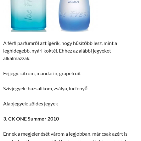
A férfi parfümről azt ígérik, hogy hűsítőbb lesz, mint a
leghidegebb, nyári koktél. Ehhez az alábbi jegyeket
alkalmazzák:
Fejjegy: citrom, mandarin, grapefruit
Szívjegyek: bazsalikom, zsálya, lucfenyő
Alapjegyek: zöldes jegyek
3. CK ONE Summer 2010
Ennek a megjelenését várom a legjobban, már csak azért is