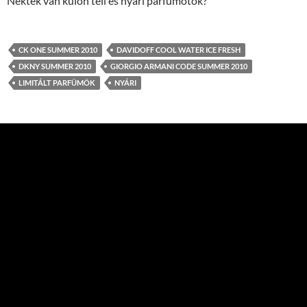
Nektek van külön téli és nyári parfümötök?
CK ONE SUMMER 2010
DAVIDOFF COOL WATER ICE FRESH
DKNY SUMMER 2010
GIORGIO ARMANI CODE SUMMER 2010
LIMITÁLT PARFÜMÖK
NYÁRI