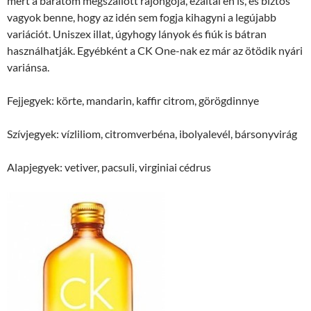
mert a barátom megszállott rajongója, ezáltal én is, és biztos
vagyok benne, hogy az idén sem fogja kihagyni a legújabb
variációt. Uniszex illat, úgyhogy lányok és fiúk is bátran
használhatják. Egyébként a CK One-nak ez már az ötödik nyári
variánsa.
Fejjegyek: körte, mandarin, kaffir citrom, görögdinnye
Szívjegyek: vízliliom, citromverbéna, ibolyalevél, bársonyvirág
Alapjegyek: vetiver, pacsuli, virginiai cédrus