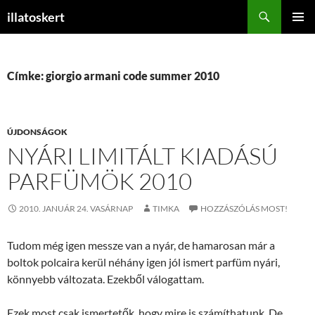
Keresés
illatoskert
KILÉPÉS
ELSŐDL
A
MENÜ
TARTALOMBA
Címke: giorgio armani code summer 2010
ÚJDONSÁGOK
NYÁRI LIMITÁLT KIADÁSÚ
PARFÜMÖK 2010
2010. JANUÁR 24. VASÁRNAP
TIMKA
HOZZÁSZÓLÁS MOST!
Tudom még igen messze van a nyár, de hamarosan már a
boltok polcaira kerül néhány igen jól ismert parfüm nyári,
könnyebb változata. Ezekből válogattam.
Ezek most csak ismertetők, hogy mire is számíthatunk. De