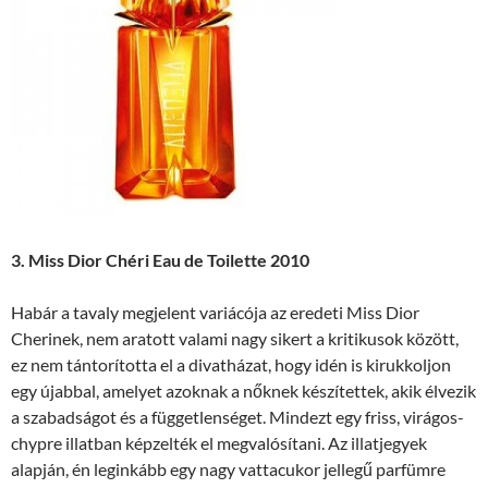
3. Miss Dior Chéri Eau de Toilette 2010
Habár a tavaly megjelent variácója az eredeti Miss Dior
Cherinek, nem aratott valami nagy sikert a kritikusok között,
ez nem tántorította el a divatházat, hogy idén is kirukkoljon
egy újabbal, amelyet azoknak a nőknek készítettek, akik élvezik
a szabadságot és a függetlenséget. Mindezt egy friss, virágos-
chypre illatban képzelték el megvalósítani. Az illatjegyek
alapján, én leginkább egy nagy vattacukor jellegű parfümre