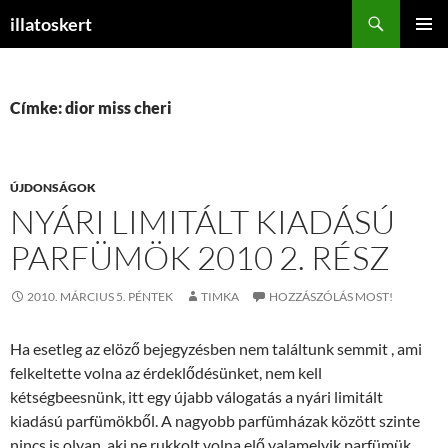
Keresés
illatoskert
KILÉPÉS
ELSŐDL
A
MENÜ
TARTALOMBA
Címke: dior miss cheri
ÚJDONSÁGOK
NYÁRI LIMITÁLT KIADÁSÚ
PARFÜMÖK 2010 2. RÉSZ
2010. MÁRCIUS 5. PÉNTEK
TIMKA
HOZZÁSZÓLÁS MOST!
Ha esetleg az elöző bejegyzésben nem találtunk semmit , ami
felkeltette volna az érdeklődésünket, nem kell
kétségbeesnünk, itt egy újabb válogatás a nyári limitált
kiadású parfümökből. A nagyobb parfümházak között szinte
nincs is olyan, aki ne rukkolt volna elő valamelyik parfümük