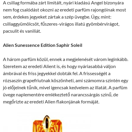
A csillag formába zárt limitált, nyári kiadású Angel bizonyára
nem fog csalódást okozni az eredeti parfüm rajongóinak most
sem, érdekes jegyeket zártak a szép üvegbe. Úgy, mint:
csillaggyümölcsöt, fűszeres-virágos illatú gyömbérvirágot,
pacsulit és vaniliát.
Alien Sunessence Edition Saphir Soleil
A három parfüm közül, ennek a megjelenését várom leginkább.
Szeretem az eredeti Alient is, és hogy nyáriasabbá váljon
ámbrával és friss jegyekkel dobták fel. A frissességét a
rózsaszín grapefriutnak köszönheti, ami számomra szintén egy
jó előjelnek tűnik, mivel igencsak kedvelem az illatát. A parfüm
üvege naplementére emlékeztető narancssárgás színű, de
megőrizte az eredeti Alien flakonjának formáját.