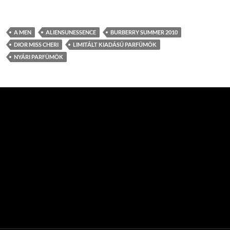
A MEN
ALIENSUNESSENCE
BURBERRY SUMMER 2010
DIOR MISS CHERI
LIMITÁLT KIADÁSÚ PARFÜMÖK
NYÁRI PARFÜMÖK