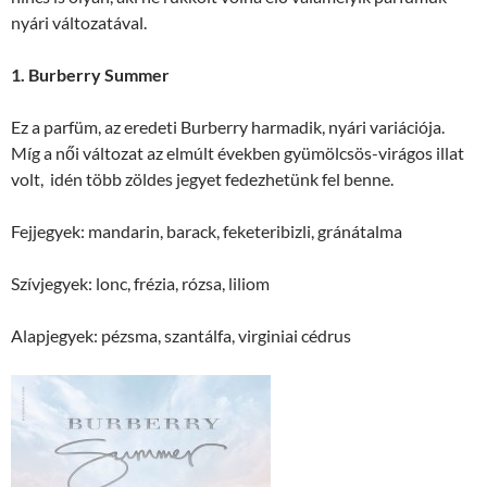
nyári változatával.
1. Burberry Summer
Ez a parfüm, az eredeti Burberry harmadik, nyári variációja.
Míg a női változat az elmúlt években gyümölcsös-virágos illat
volt, idén több zöldes jegyet fedezhetünk fel benne.
Fejjegyek: mandarin, barack, feketeribizli, gránátalma
Szívjegyek: lonc, frézia, rózsa, liliom
Alapjegyek: pézsma, szantálfa, virginiai cédrus