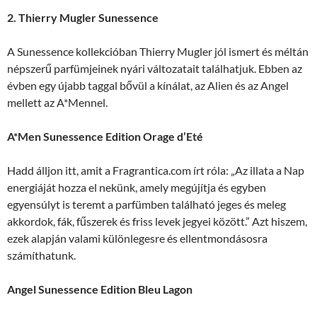
2. Thierry Mugler Sunessence
A Sunessence kollekcióban Thierry Mugler jól ismert és méltán
népszerű parfümjeinek nyári változatait találhatjuk. Ebben az
évben egy újabb taggal bővül a kínálat, az Alien és az Angel
mellett az A*Mennel.
A*Men Sunessence Edition Orage d’Eté
Hadd álljon itt, amit a Fragrantica.com írt róla: „Az illata a Nap
energiáját hozza el nekünk, amely megújítja és egyben
egyensúlyt is teremt a parfümben található jeges és meleg
akkordok, fák, fűszerek és friss levek jegyei között.” Azt hiszem,
ezek alapján valami különlegesre és ellentmondásosra
számíthatunk.
Angel Sunessence Edition Bleu Lagon