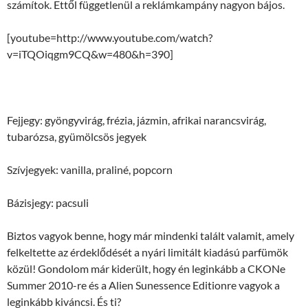
számítok. Ettől függetlenül a reklámkampány nagyon bájos.
[youtube=http://www.youtube.com/watch?
v=iTQOiqgm9CQ&w=480&h=390]
Fejjegy: gyöngyvirág, frézia, jázmin, afrikai narancsvirág,
tubarózsa, gyümölcsös jegyek
Szívjegyek: vanilla, praliné, popcorn
Bázisjegy: pacsuli
Biztos vagyok benne, hogy már mindenki talált valamit, amely
felkeltette az érdeklődését a nyári limitált kiadású parfümök
közül! Gondolom már kiderült, hogy én leginkább a CKONe
Summer 2010-re és a Alien Sunessence Editionre vagyok a
leginkább kiváncsi. És ti?