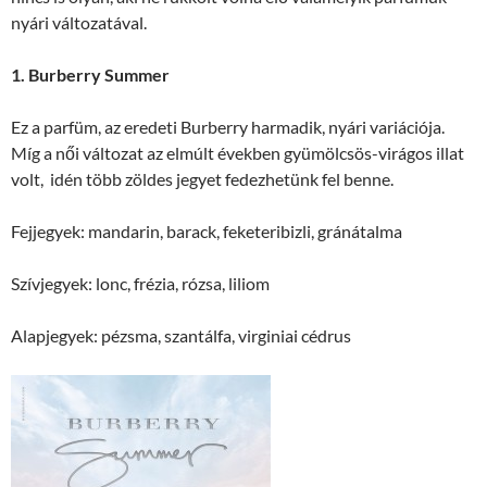
nyári változatával.
1. Burberry Summer
Ez a parfüm, az eredeti Burberry harmadik, nyári variációja.
Míg a női változat az elmúlt években gyümölcsös-virágos illat
volt, idén több zöldes jegyet fedezhetünk fel benne.
Fejjegyek: mandarin, barack, feketeribizli, gránátalma
Szívjegyek: lonc, frézia, rózsa, liliom
Alapjegyek: pézsma, szantálfa, virginiai cédrus