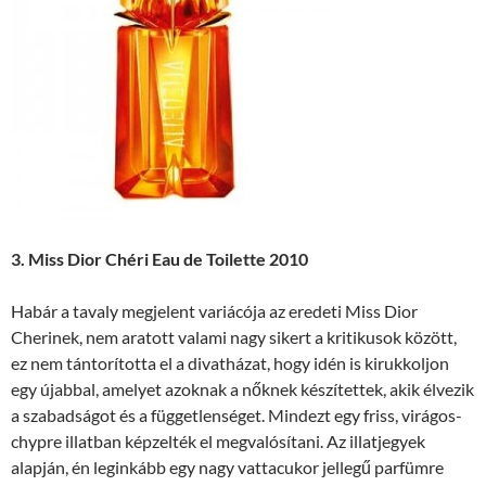
3. Miss Dior Chéri Eau de Toilette 2010
Habár a tavaly megjelent variácója az eredeti Miss Dior
Cherinek, nem aratott valami nagy sikert a kritikusok között,
ez nem tántorította el a divatházat, hogy idén is kirukkoljon
egy újabbal, amelyet azoknak a nőknek készítettek, akik élvezik
a szabadságot és a függetlenséget. Mindezt egy friss, virágos-
chypre illatban képzelték el megvalósítani. Az illatjegyek
alapján, én leginkább egy nagy vattacukor jellegű parfümre