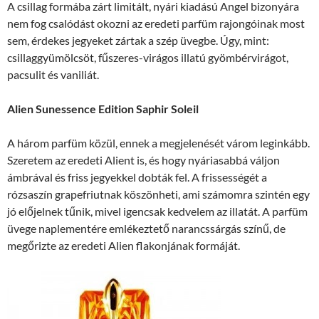
A csillag formába zárt limitált, nyári kiadású Angel bizonyára
nem fog csalódást okozni az eredeti parfüm rajongóinak most
sem, érdekes jegyeket zártak a szép üvegbe. Úgy, mint:
csillaggyümölcsöt, fűszeres-virágos illatú gyömbérvirágot,
pacsulit és vaniliát.
Alien Sunessence Edition Saphir Soleil
A három parfüm közül, ennek a megjelenését várom leginkább.
Szeretem az eredeti Alient is, és hogy nyáriasabbá váljon
ámbrával és friss jegyekkel dobták fel. A frissességét a
rózsaszín grapefriutnak köszönheti, ami számomra szintén egy
jó előjelnek tűnik, mivel igencsak kedvelem az illatát. A parfüm
üvege naplementére emlékeztető narancssárgás színű, de
megőrizte az eredeti Alien flakonjának formáját.