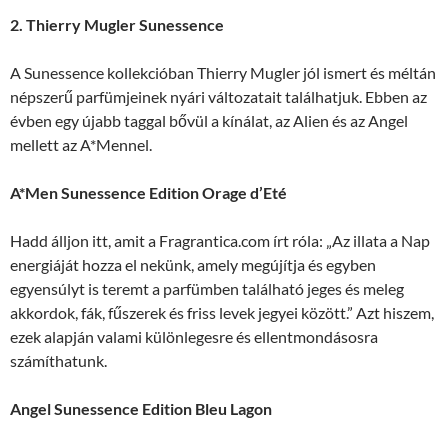
2. Thierry Mugler Sunessence
A Sunessence kollekcióban Thierry Mugler jól ismert és méltán
népszerű parfümjeinek nyári változatait találhatjuk. Ebben az
évben egy újabb taggal bővül a kínálat, az Alien és az Angel
mellett az A*Mennel.
A*Men Sunessence Edition Orage d’Eté
Hadd álljon itt, amit a Fragrantica.com írt róla: „Az illata a Nap
energiáját hozza el nekünk, amely megújítja és egyben
egyensúlyt is teremt a parfümben található jeges és meleg
akkordok, fák, fűszerek és friss levek jegyei között.” Azt hiszem,
ezek alapján valami különlegesre és ellentmondásosra
számíthatunk.
Angel Sunessence Edition Bleu Lagon