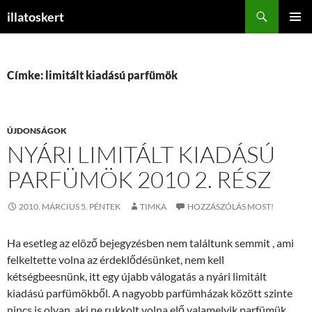
Keresés
illatoskert
KILÉPÉS
ELSŐDL
A
MENÜ
TARTALOMBA
Címke: limitált kiadású parfümök
ÚJDONSÁGOK
NYÁRI LIMITÁLT KIADÁSÚ
PARFÜMÖK 2010 2. RÉSZ
2010. MÁRCIUS 5. PÉNTEK
TIMKA
HOZZÁSZÓLÁS MOST!
Ha esetleg az elöző bejegyzésben nem találtunk semmit , ami
felkeltette volna az érdeklődésünket, nem kell
kétségbeesnünk, itt egy újabb válogatás a nyári limitált
kiadású parfümökből. A nagyobb parfümházak között szinte
nincs is olyan, aki ne rukkolt volna elő valamelyik parfümük