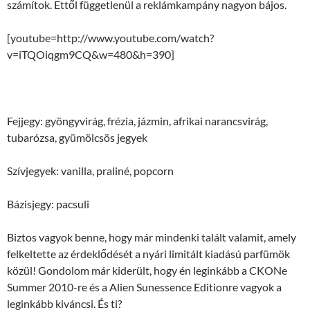
számítok. Ettől függetlenül a reklámkampány nagyon bájos.
[youtube=http://www.youtube.com/watch?
v=iTQOiqgm9CQ&w=480&h=390]
Fejjegy: gyöngyvirág, frézia, jázmin, afrikai narancsvirág,
tubarózsa, gyümölcsös jegyek
Szívjegyek: vanilla, praliné, popcorn
Bázisjegy: pacsuli
Biztos vagyok benne, hogy már mindenki talált valamit, amely
felkeltette az érdeklődését a nyári limitált kiadású parfümök
közül! Gondolom már kiderült, hogy én leginkább a CKONe
Summer 2010-re és a Alien Sunessence Editionre vagyok a
leginkább kiváncsi. És ti?