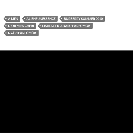
A MEN
ALIENSUNESSENCE
BURBERRY SUMMER 2010
DIOR MISS CHERI
LIMITÁLT KIADÁSÚ PARFÜMÖK
NYÁRI PARFÜMÖK