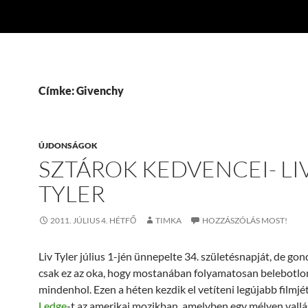
Címke: Givenchy
ÚJDONSÁGOK
SZTÁROK KEDVENCEI- LI
TYLER
2011. JÚLIUS 4. HÉTFŐ
TIMKA
HOZZÁSZÓLÁS MOST!
Liv Tyler július 1-jén ünnepelte 34. születésnapját, de g
csak ez az oka, hogy mostanában folyamatosan belebotl
mindenhol. Ezen a héten kezdik el vetíteni legújabb filmjé
Ledge
-t az amerikai mozikban, amelyben egy mélyen vall