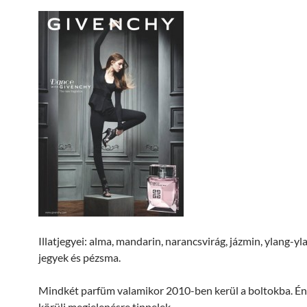
Illatjegyei: alma, mandarin, narancsvirág, jázmin, ylang-yla
jegyek és pézsma.
Mindkét parfüm valamikor 2010-ben kerül a boltokba. Én
körüli megjelenésre tippelek.