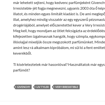
már lehetett sejteni, hogy kedvenc parfümjeként Givench
Irresisteble-jét fogja megnevezni, ugyanis 2003 óta ő képv
illatot, és minden egyes limitált kiadást is. De ami meglep
illat, amelyhez mindig visszatér az egy egyszerű pézsmaol
drogériájából, amelyet előszeretettel kever a Very Irresiste
Meg kell, hogy mondjam az ötlet felcsigázta az érdeklődé
kifejezetten izgalmasnak hangzik, hogy szimpla, egykom
illóolajjal mixeljük össze megszokott parfümünket. Minde
amint lesz rá alkalmam kipróbálom, mi sül ki a fent említet
keverékből.
Ti kísérleteztetek már hasonlóval? Használtatok már egys
parfümöt?
GIVENCHY
LIV TYLER
VERY IRRESISTIBLE