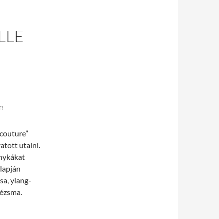
LLE
!
„couture”
atott utalni.
ánykákat
alapján
sa, ylang-
pézsma.