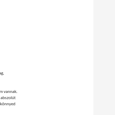
ag,
im vannak.
 abszolút
ő könnyed