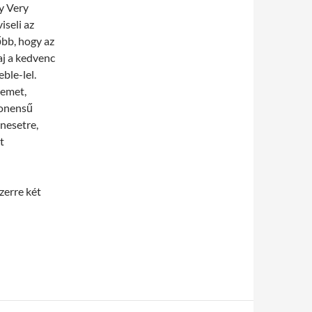
y Very
iseli az
őbb, hogy az
aj a kedvenc
ble-lel.
semet,
ponensű
nesetre,
t
zerre két