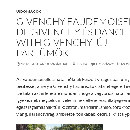
ÚJDONSÁGOK
GIVENCHY EAUDEMOISE
DE GIVENCHY ÉS DANCE
WITH GIVENCHY- ÚJ
PARFÜMÖK
2010. JANUÁR 10. VASÁRNAP
TIMKA
HOZZÁSZÓLÁS MOST
Az Eaudemoiselle a fiatal nőknek készült virágos parfüm 
beütéssel, amely a Givenchy ház arisztokrata jellegére hiv
De talán azt is lehetne mondani, hogy a vagyonos fiatal l
igyekeznek megcélozni vele. Ennek ellenére az illatjegyei 
egész izgalmasnak tűnik: citron, mandarin, shiso, törökróz
ylang, narancsvirág, ambrette, tonkabab, cédrus, kristály