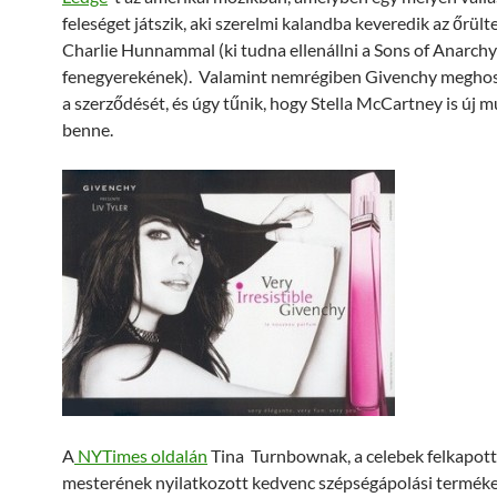
feleséget játszik, aki szerelmi kalandba keveredik az őrült
Charlie Hunnammal (ki tudna ellenállni a Sons of Anarchy
fenegyerekének). Valamint nemrégiben Givenchy meghos
a szerződését, és úgy tűnik, hogy Stella McCartney is új m
benne.
A
NYTimes oldalán
Tina Turnbownak, a celebek felkapot
mesterének nyilatkozott kedvenc szépségápolási termékei