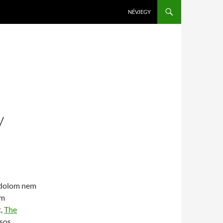
KILÉPÉS A TARTALOMBA
NÉVJEGY
V
ondolom nem
om
t,
The
ásos