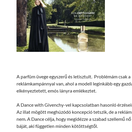
A parfüm üvege egyszerű és letisztult. Problémám csak a
reklámkampánnyal van, ahol a modell leginkább egy gazd
elkényeztetett, emós lányra emlékeztet.
A Dance with Givenchy-vel kapcsolatban hasonló érzése
Az illat mögött meghúzódó koncepció tetszik, de a reklám
nem. A Dance célja, hogy megidézze a szabad szellemű n
báját, aki független minden kötöttségtől.