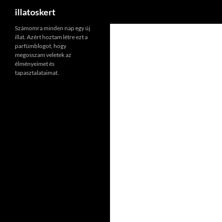
Keresés
illatoskert
Számomra minden nap egy új
illat. Azért hoztam létre ezt a
parfümblogot, hogy
megosszam veletek az
élményeimet és
tapasztalataimat.