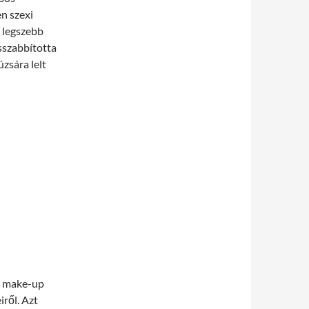
en szexi
 legszebb
szabbította
úzsára lelt
t make-up
ről. Azt