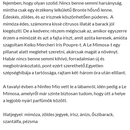
fejemben, hogy olyan szolid. Nincs benne semmi harsányság,
mintha csak egy érzékeny lelkületű Bronte hősnő lenne.
Édeskés, zöldes, és az írisznek köszönhetően púderes. A
mimóza édes, számomra kissé citrusos illatát a barack jól
kiegészíti. De a kedvenc részem mégiscsak az, amikor egyszerre
érzem a mimózát és azt a fajta íriszt, amit azóta keresek, amióta
szagoltam Keiko Mercheri Iris Poupre-t. A Le Mimosa-t egy
pillanat alatt meglehet szeretni, akárcsak magát a növényt.
Habár nincs benne semmi kihívó, forradalmian új és
megbotránkoztató, pont ezért szerethető.Egyetlen
szépséghibája a tartóssága, rajtam két-három óra után elillant.
A tavalyi évben a Ninfeo Mio vett le a lábamról, idén pedig a Le
Mimosa, amelyről már szinte biztosan tudom, hogy ott a helye
a legjobb nyári parfümök között.
Illatjegyei: mimóza, zöldes jegyek, írisz, ánizs, őszibarack,
szantálfa, pézsma