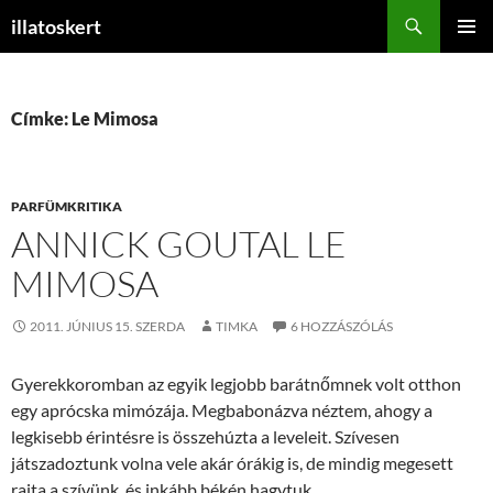
Keresés
illatoskert
KILÉPÉS
ELSŐDL
A
MENÜ
TARTALOMBA
Címke: Le Mimosa
PARFÜMKRITIKA
ANNICK GOUTAL LE
MIMOSA
2011. JÚNIUS 15. SZERDA
TIMKA
6 HOZZÁSZÓLÁS
Gyerekkoromban az egyik legjobb barátnőmnek volt otthon
egy aprócska mimózája. Megbabonázva néztem, ahogy a
legkisebb érintésre is összehúzta a leveleit. Szívesen
játszadoztunk volna vele akár órákig is, de mindig megesett
rajta a szívünk, és inkább békén hagytuk.