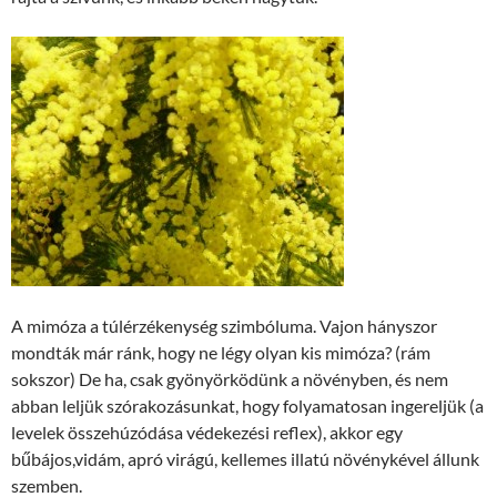
A mimóza a túlérzékenység szimbóluma. Vajon hányszor
mondták már ránk, hogy ne légy olyan kis mimóza? (rám
sokszor) De ha, csak gyönyörködünk a növényben, és nem
abban leljük szórakozásunkat, hogy folyamatosan ingereljük (a
levelek összehúzódása védekezési reflex), akkor egy
bűbájos,vidám, apró virágú, kellemes illatú növénykével állunk
szemben.