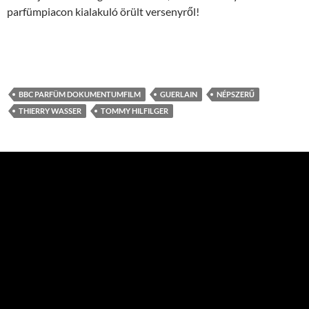
parfümpiacon kialakuló örült versenyről!
BBC PARFÜM DOKUMENTUMFILM
GUERLAIN
NÉPSZERŰ
THIERRY WASSER
TOMMY HILFILGER