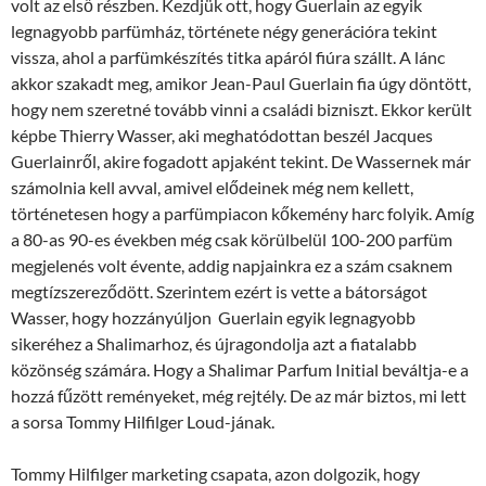
volt az első részben. Kezdjük ott, hogy Guerlain az egyik
legnagyobb parfümház, története négy generációra tekint
vissza, ahol a parfümkészítés titka apáról fiúra szállt. A lánc
akkor szakadt meg, amikor Jean-Paul Guerlain fia úgy döntött,
hogy nem szeretné tovább vinni a családi bizniszt. Ekkor került
képbe Thierry Wasser, aki meghatódottan beszél Jacques
Guerlainről, akire fogadott apjaként tekint. De Wassernek már
számolnia kell avval, amivel elődeinek még nem kellett,
történetesen hogy a parfümpiacon kőkemény harc folyik. Amíg
a 80-as 90-es években még csak körülbelül 100-200 parfüm
megjelenés volt évente, addig napjainkra ez a szám csaknem
megtízszereződött. Szerintem ezért is vette a bátorságot
Wasser, hogy hozzányúljon Guerlain egyik legnagyobb
sikeréhez a Shalimarhoz, és újragondolja azt a fiatalabb
közönség számára. Hogy a Shalimar Parfum Initial beváltja-e a
hozzá fűzött reményeket, még rejtély. De az már biztos, mi lett
a sorsa Tommy Hilfilger Loud-jának.
Tommy Hilfilger marketing csapata, azon dolgozik, hogy