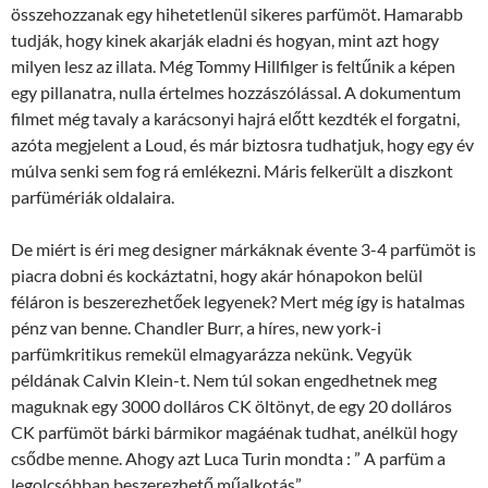
összehozzanak egy hihetetlenül sikeres parfümöt. Hamarabb
tudják, hogy kinek akarják eladni és hogyan, mint azt hogy
milyen lesz az illata. Még Tommy Hillfilger is feltűnik a képen
egy pillanatra, nulla értelmes hozzászólással. A dokumentum
filmet még tavaly a karácsonyi hajrá előtt kezdték el forgatni,
azóta megjelent a Loud, és már biztosra tudhatjuk, hogy egy év
múlva senki sem fog rá emlékezni. Máris felkerült a diszkont
parfümériák oldalaira.
De miért is éri meg designer márkáknak évente 3-4 parfümöt is
piacra dobni és kockáztatni, hogy akár hónapokon belül
féláron is beszerezhetőek legyenek? Mert még így is hatalmas
pénz van benne. Chandler Burr, a híres, new york-i
parfümkritikus remekül elmagyarázza nekünk. Vegyük
példának Calvin Klein-t. Nem túl sokan engedhetnek meg
maguknak egy 3000 dolláros CK öltönyt, de egy 20 dolláros
CK parfümöt bárki bármikor magáénak tudhat, anélkül hogy
csődbe menne. Ahogy azt Luca Turin mondta : ” A parfüm a
legolcsóbban beszerezhető műalkotás”.