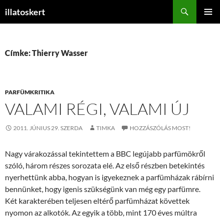
Keresés
illatoskert
KILÉPÉS
ELSŐDL
A
MENÜ
TARTALOMBA
Címke: Thierry Wasser
PARFÜMKRITIKA
VALAMI RÉGI, VALAMI ÚJ
2011. JÚNIUS 29. SZERDA
TIMKA
HOZZÁSZÓLÁS MOST!
Nagy várakozással tekintettem a BBC legújabb parfümökről
szóló, három részes sorozata elé. Az első részben betekintés
nyerhettünk abba, hogyan is igyekeznek a parfümházak rábírni
bennünket, hogy igenis szükségünk van még egy parfümre.
Két karakterében teljesen eltérő parfümházat követtek
nyomon az alkotók. Az egyik a több, mint 170 éves múltra