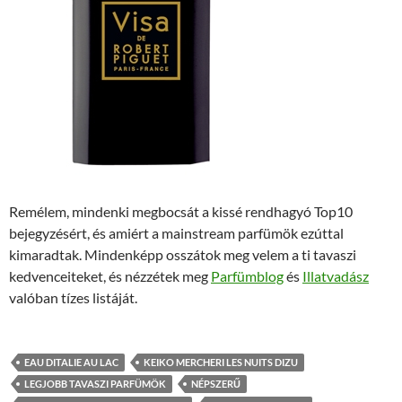
Remélem, mindenki megbocsát a kissé rendhagyó Top10
bejegyzésért, és amiért a mainstream parfümök ezúttal
kimaradtak. Mindenképp osszátok meg velem a ti tavaszi
kedvenceiteket, és nézzétek meg
Parfümblog
és
Illatvadász
valóban tízes listáját.
EAU DITALIE AU LAC
KEIKO MERCHERI LES NUITS DIZU
LEGJOBB TAVASZI PARFÜMÖK
NÉPSZERŰ