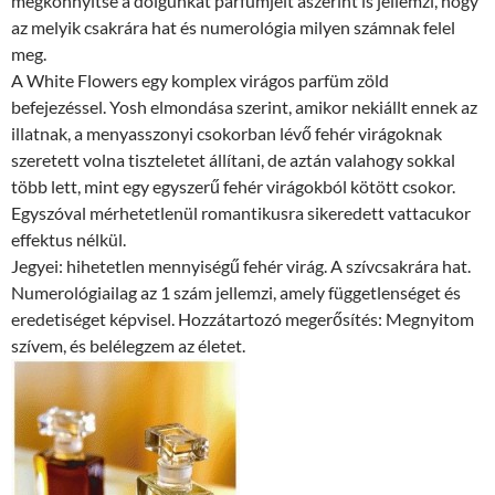
megkönnyítse a dolgunkat parfümjeit aszerint is jellemzi, hogy
az melyik csakrára hat és numerológia milyen számnak felel
meg.
A White Flowers egy komplex virágos parfüm zöld
befejezéssel. Yosh elmondása szerint, amikor nekiállt ennek az
illatnak, a menyasszonyi csokorban lévő fehér virágoknak
szeretett volna tiszteletet állítani, de aztán valahogy sokkal
több lett, mint egy egyszerű fehér virágokból kötött csokor.
Egyszóval mérhetetlenül romantikusra sikeredett vattacukor
effektus nélkül.
Jegyei: hihetetlen mennyiségű fehér virág. A szívcsakrára hat.
Numerológiailag az 1 szám jellemzi, amely függetlenséget és
eredetiséget képvisel. Hozzátartozó megerősítés: Megnyitom
szívem, és belélegzem az életet.