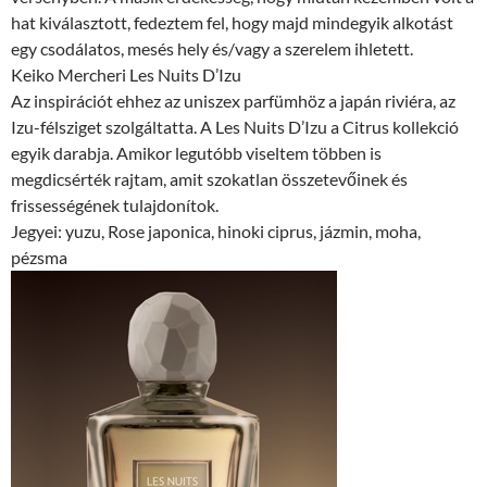
hat kiválasztott, fedeztem fel, hogy majd mindegyik alkotást
egy csodálatos, mesés hely és/vagy a szerelem ihletett.
Keiko Mercheri Les Nuits D’Izu
Az inspirációt ehhez az uniszex parfümhöz a japán riviéra, az
Izu-félsziget szolgáltatta. A Les Nuits D’Izu a Citrus kollekció
egyik darabja. Amikor legutóbb viseltem többen is
megdicsérték rajtam, amit szokatlan összetevőinek és
frissességének tulajdonítok.
Jegyei: yuzu, Rose japonica, hinoki ciprus, jázmin, moha,
pézsma