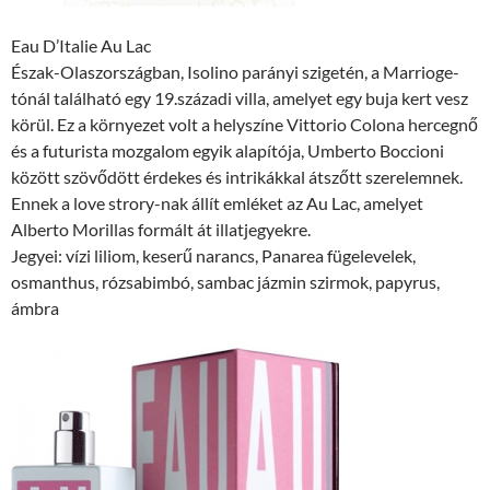
Eau D’Italie Au Lac
Észak-Olaszországban, Isolino parányi szigetén, a Marrioge-
tónál található egy 19.századi villa, amelyet egy buja kert vesz
körül. Ez a környezet volt a helyszíne Vittorio Colona hercegnő
és a futurista mozgalom egyik alapítója, Umberto Boccioni
között szövődött érdekes és intrikákkal átszőtt szerelemnek.
Ennek a love strory-nak állít emléket az Au Lac, amelyet
Alberto Morillas formált át illatjegyekre.
Jegyei: vízi liliom, keserű narancs, Panarea fügelevelek,
osmanthus, rózsabimbó, sambac jázmin szirmok, papyrus,
ámbra