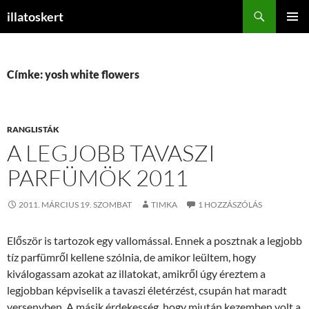
Keresés
illatoskert
KILÉPÉS
ELSŐDL
A
MENÜ
TARTALOMBA
Címke: yosh white flowers
RANGLISTÁK
A LEGJOBB TAVASZI
PARFÜMÖK 2011
2011. MÁRCIUS 19. SZOMBAT
TIMKA
1 HOZZÁSZÓLÁS
Először is tartozok egy vallomással. Ennek a posztnak a legjobb
tíz parfümről kellene szólnia, de amikor leültem, hogy
kiválogassam azokat az illatokat, amikről úgy éreztem a
legjobban képviselik a tavaszi életérzést, csupán hat maradt
versenyben. A másik érdekesség, hogy miután kezemben volt a