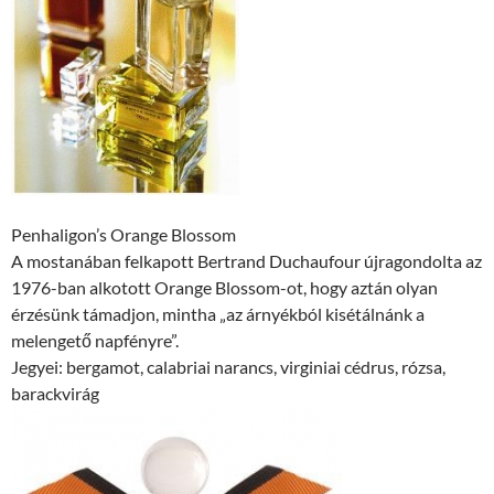
Penhaligon’s Orange Blossom
A mostanában felkapott Bertrand Duchaufour újragondolta az
1976-ban alkotott Orange Blossom-ot, hogy aztán olyan
érzésünk támadjon, mintha „az árnyékból kisétálnánk a
melengető napfényre”.
Jegyei: bergamot, calabriai narancs, virginiai cédrus, rózsa,
barackvirág