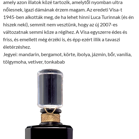
amely azon illatok közé tartozik, amelytől nyomban ultra
nőiesnek, igazi dámának érzem magam. Az eredeti Visa-t
1945-ben alkották meg, de ha lehet hinni Luca Turinnak (és én
hiszek neki), semmit nem vesztünk, hogy az új 2007-es
változatnak semmi köze a régihez. A Visa egyszerre édes és
friss, és emellett még érzéki is, és épp ezért illik a tavaszi
életérzéshez.
Jegyei: mandarin, bergamot, körte, ibolya, jázmin, bőr, vanília,
tölgymoha, vetiver, tonkabab