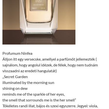
Profumum Ninfea
Álljon itt egy versecske, amellyel a parfümöt jellemezték (
sajnálom, hogy angolul idézek, de félek, hogy nem tudnám
visszaadni az eredeti hangulatát)
„Secret Garden
illuminated by the morning sun
shining on dew
reminds me of the sparkle of her eyes,
the smell that sorrounds me is the her smell”
Tökéletes randi illat, bájos és szexi egyszerre. Jegyei: viola,