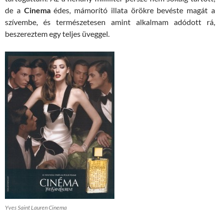
de a
Cinema
édes, mámorító illata örökre bevéste magát a
szívembe, és természetesen amint alkalmam adódott rá,
beszereztem egy teljes üveggel.
Yves Saint Lauren Cinema