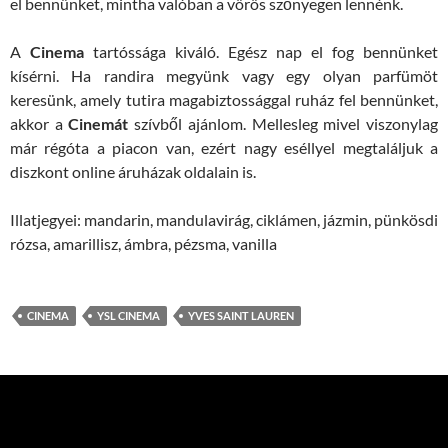
el bennünket, mintha valóban a vörös szőnyegen lennénk.
A
Cinema
tartóssága kiváló. Egész nap el fog bennünket
kísérni. Ha randira megyünk vagy egy olyan parfümöt
keresünk, amely tutira magabiztossággal ruház fel bennünket,
akkor a
Cinemát
szívből ajánlom. Mellesleg mivel viszonylag
már régóta a piacon van, ezért nagy eséllyel megtaláljuk a
diszkont online áruházak oldalain is.
Illatjegyei: mandarin, mandulavirág, ciklámen, jázmin, pünkösdi
rózsa, amarillisz, ámbra, pézsma, vanilla
CINEMA
YSL CINEMA
YVES SAINT LAUREN