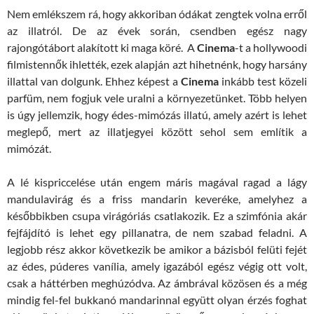
Nem emlékszem rá, hogy akkoriban ódákat zengtek volna erről
az illatról. De az évek során, csendben egész nagy
rajongótábort alakított ki maga köré. A
Cinema
-t a hollywoodi
filmistennők ihlették, ezek alapján azt hihetnénk, hogy harsány
illattal van dolgunk. Ehhez képest a
Cinema
inkább test közeli
parfüm, nem fogjuk vele uralni a környezetünket. Több helyen
is úgy jellemzik, hogy édes-mimózás illatú, amely azért is lehet
meglepő, mert az illatjegyei között sehol sem említik a
mimózát.
A lé kispriccelése után engem máris magával ragad a lágy
mandulavirág és a friss mandarin keveréke, amelyhez a
későbbikben csupa virágóriás csatlakozik. Ez a szimfónia akár
fejfájdító is lehet egy pillanatra, de nem szabad feladni. A
legjobb rész akkor következik be amikor a bázisból felüti fejét
az édes, púderes vanília, amely igazából egész végig ott volt,
csak a háttérben meghúzódva. Az ámbrával közösen és a még
mindig fel-fel bukkanó mandarinnal együtt olyan érzés foghat