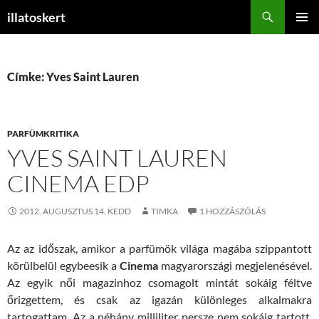
Keresés
illatoskert
KILÉPÉS
ELSŐDL
A
MENÜ
TARTALOMBA
Címke: Yves Saint Lauren
PARFÜMKRITIKA
YVES SAINT LAUREN
CINEMA EDP
2012. AUGUSZTUS 14. KEDD
TIMKA
1 HOZZÁSZÓLÁS
Az az időszak, amikor a parfümök világa magába szippantott
körülbelül egybeesik a
Cinema
magyarországi megjelenésével.
Az egyik női magazinhoz csomagolt mintát sokáig féltve
őrizgettem, és csak az igazán különleges alkalmakra
tartogattam. Az a néhány milliliter persze nem sokáig tartott,